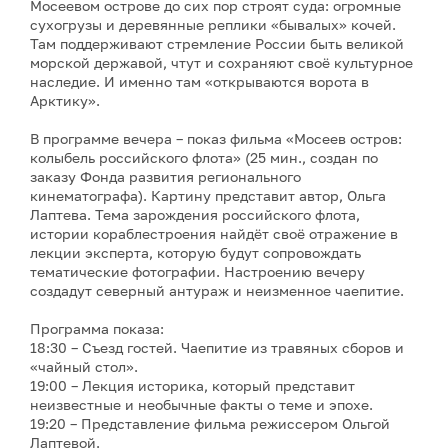
Мосеевом острове до сих пор строят суда: огромные
сухогрузы и деревянные реплики «бывалых» кочей.
Там поддерживают стремление России быть великой
морской державой, чтут и сохраняют своё культурное
наследие. И именно там «открываются ворота в
Арктику».
В программе вечера – показ фильма «Мосеев остров:
колыбель российского флота» (25 мин., создан по
заказу Фонда развития регионального
кинематографа). Картину представит автор, Ольга
Лаптева. Тема зарождения российского флота,
истории кораблестроения найдёт своё отражение в
лекции эксперта, которую будут сопровождать
тематические фотографии. Настроению вечеру
создадут северный антураж и неизменное чаепитие.
Программа показа:
18:30 – Съезд гостей. Чаепитие из травяных сборов и
«чайный стол».
19:00 – Лекция историка, который представит
неизвестные и необычные факты о теме и эпохе.
19:20 – Представление фильма режиссером Ольгой
Лаптевой.