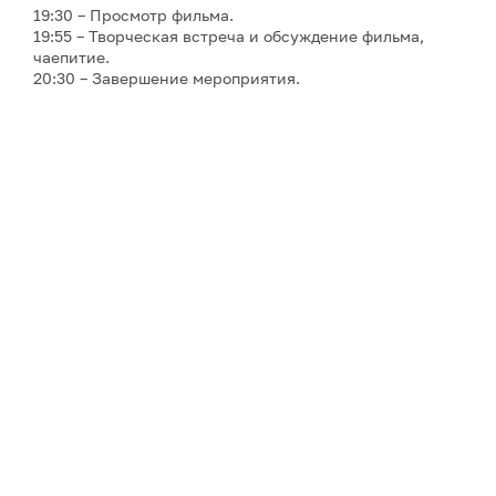
19:30 – Просмотр фильма.
19:55 – Творческая встреча и обсуждение фильма,
чаепитие.
20:30 – Завершение мероприятия.
Фестиваль Русского Севера – эксклюзивная серия
событий, в которые входит всё, что связано с его
образом – от песен до гастрономии, и всё, что им
вдохновлено – от фильмов до картин. Кинопоказы
сопровождаются живыми концертными
выступлениями, записями старинного фольклора,
экспертными мнениями, выставками,
костюмированными перформансами, рассказами
приглашённых гостеймузейным антуражем и
чаепитиями – с чаем из душистых трав ручного сбора
и северными кулинарными сюрпризами – во время
которых так и хочется поговорить об увиденном и
услышанном. Инициатор фестиваля и его событий и
автор фильмов о Русском Севере – режиссёр-
документалист Ольга Лаптева, снявшая более
двадцати кинолент о культурном наследии и людях
России (все фильмы фестиваля созданы компанией
«PR-Завод "Лаптева и партнеры"», которая состоит из