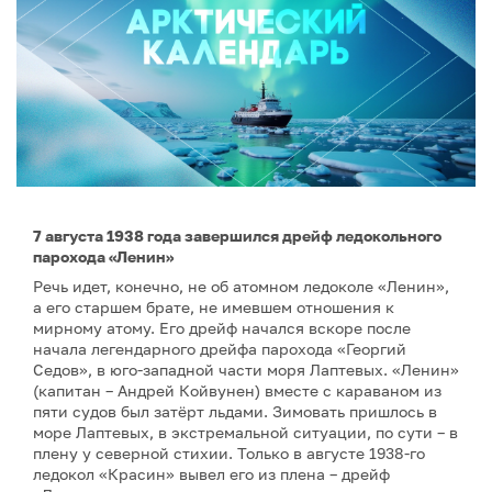
7 августа 1938 года завершился дрейф ледокольного
парохода «Ленин»
Речь идет, конечно, не об атомном ледоколе «Ленин»,
а его старшем брате, не имевшем отношения к
мирному атому. Его дрейф начался вскоре после
начала легендарного дрейфа парохода «Георгий
Седов», в юго-западной части моря Лаптевых. «Ленин»
(капитан – Андрей Койвунен) вместе с караваном из
пяти судов был затёрт льдами. Зимовать пришлось в
море Лаптевых, в экстремальной ситуации, по сути – в
плену у северной стихии. Только в августе 1938-го
ледокол «Красин» вывел его из плена – дрейф