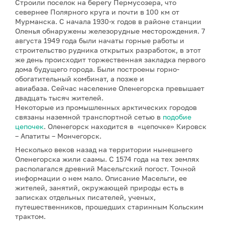
Строили поселок на берегу Пермусозера, что
севернее Полярного круга и почти в 100 км от
Мурманска. С начала 1930-х годов в районе станции
Оленья обнаружены железорудные месторождения. 7
августа 1949 года были начаты горные работы и
строительство рудника открытых разработок, в этот
же день происходит торжественная закладка первого
дома будущего города. Были построены горно-
обогатительный комбинат, а позже и
авиабаза. Сейчас население Оленегорска превышает
двадцать тысяч жителей.
Некоторые из промышленных арктических городов
связаны наземной транспортной сетью в
подобие
цепочек
. Оленегорск находится в «цепочке» Кировск
– Апатиты – Мончегорск.
Несколько веков назад на территории нынешнего
Оленегорска жили саамы. С 1574 года на тех землях
располагался древний Масельгский погост. Точной
информации о нем мало. Описание Масельги, ее
жителей, занятий, окружающей природы есть в
записках отдельных писателей, ученых,
путешественников, прошедших старинным Кольским
трактом.