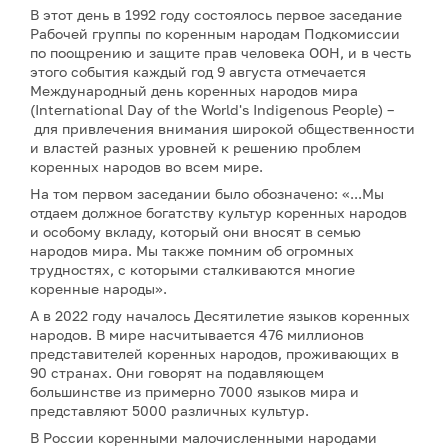
В этот день в 1992 году состоялось первое заседание
Рабочей группы по коренным народам Подкомиссии
по поощрению и защите прав человека ООН, и в честь
этого события каждый год 9 августа отмечается
Международный день коренных народов мира
(International Day of the World's Indigenous People) –
для привлечения внимания широкой общественности
и властей разных уровней к решению проблем
коренных народов во всем мире.
На том первом заседании было обозначено: «...Мы
отдаем должное богатству культур коренных народов
и особому вкладу, который они вносят в семью
народов мира. Мы также помним об огромных
трудностях, с которыми сталкиваются многие
коренные народы».
А в 2022 году началось Десятилетие языков коренных
народов. В мире насчитывается 476 миллионов
представителей коренных народов, проживающих в
90 странах. Они говорят на подавляющем
большинстве из примерно 7000 языков мира и
представляют 5000 различных культур.
В России коренными малочисленными народами