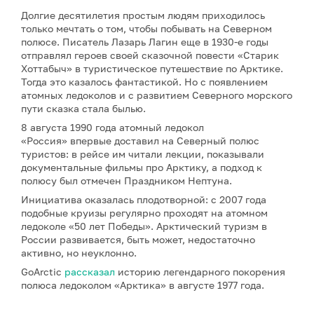
Долгие десятилетия простым людям приходилось
только мечтать о том, чтобы побывать на Северном
полюсе. Писатель Лазарь Лагин еще в 1930-е годы
отправлял героев своей сказочной повести «Старик
Хоттабыч» в туристическое путешествие по Арктике.
Тогда это казалось фантастикой. Но с появлением
атомных ледоколов и с развитием Северного морского
пути сказка стала былью.
8 августа 1990 года атомный ледокол
«Россия» впервые доставил на Северный полюс
туристов: в рейсе им читали лекции, показывали
документальные фильмы про Арктику, а подход к
полюсу был отмечен Праздником Нептуна.
Инициатива оказалась плодотворной: с 2007 года
подобные круизы регулярно проходят на атомном
ледоколе «50 лет Победы». Арктический туризм в
России развивается, быть может, недостаточно
активно, но неуклонно.
GoArctic
рассказал
историю легендарного покорения
полюса ледоколом «Арктика» в августе 1977 года.