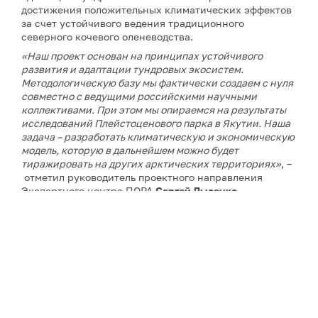
достижения положительных климатических эффектов
за счет устойчивого ведения традиционного
северного кочевого оленеводства.
«Наш проект основан на принципах устойчивого
развития и адаптации тундровых экосистем.
Методологическую базу мы фактически создаем с нуля
совместно с ведущими российскими научными
коллективами. При этом мы опираемся на результаты
исследований Плейстоценового парка в Якутии. Наша
задача – разработать климатическую и экономическую
модель, которую в дальнейшем можно будет
тиражировать на других арктических территориях»
, –
отметил руководитель проектного направления
Экспертного центра ПОРА
Сергей Лысенко
.
По его словам, подготовительный этап продолжался
более года. Одной из ключевых задач станет отработка
методики в условиях сложной арктической логистики,
сурового климата и практически полного отсутствия
аналогов подобных проектов.
Проект в Якутии станет вторым климатическим
проектом Экспертного центра ПОРА. Первый уже
действует в Ямало-Ненецком автономном округе, он