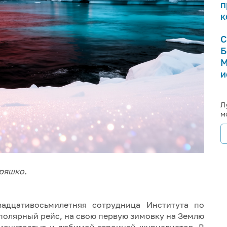
п
к
С
Б
М
и
Л
м
ряшко.
адцативосьмилетняя сотрудница Института по
 полярный рейс, на свою первую зимовку на Землю
аменитостью и любимой героиней журналистов. В