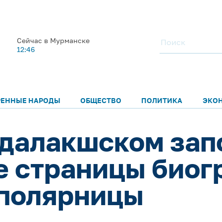
Сейчас в Мурманске
12:46
РЕННЫЕ НАРОДЫ
ОБЩЕСТВО
ПОЛИТИКА
ЭКО
далакшском зап
е страницы биог
 полярницы