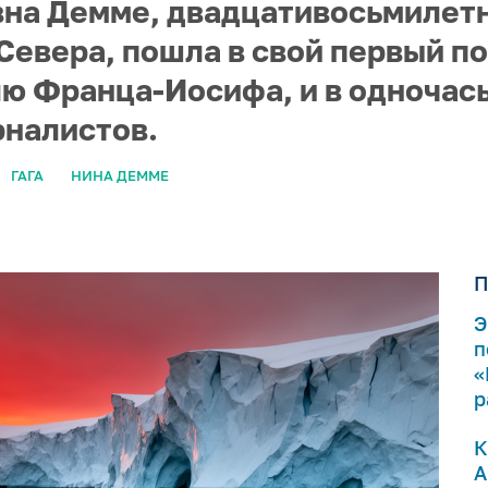
вна Демме, двадцативосьмилет
Севера, пошла в свой первый по
ю Франца-Иосифа, и в одночас
рналистов.
ГАГА
НИНА ДЕММЕ
П
Э
п
«
р
К
А