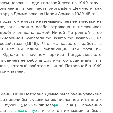
всем невелик – один полевой сезон в 1949 году –
поминания и как часть биографии Демме, и как
оторую Демме вела на Новой Земле в 1939-45 гг.
подвигом ничуть не меньшим, чем её зимовки на
ле, она крайне слабо отражена в имеющихся
одробно описана самой Ниной Петровной в её
новенной Somateria mollissima mollissima (L.) на
хозяйства» (1946). Что же касается работы в
ней нет ни одной публикации или хотя бы
а. Однако в научном архиве Кандалакшского
писанием её работы другими сотрудниками, а в
овек, который работал с Ниной Петровной в 1949
й симпатией.
емени, Нина Петровна Демме была очень увлечена
рые повели бы к увеличению численности птиц и к
о пуха» (Демме-Рябцева
[4]
, 1946). Изучению
ысла
гагачьего пуха
и его оптимизации и была