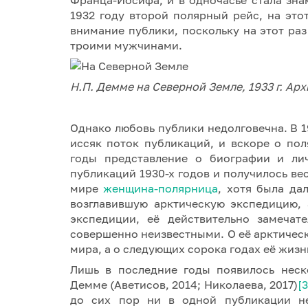
1932 году второй полярный рейс, на это
внимание публики, поскольку на этот ра
троими мужчинами.
Н.П. Демме на Северной Земле, 1933 г. Ар
Однако любовь публики недолговечна. В 1
иссяк поток публикаций, и вскоре о по
годы представление о биографии и ли
публикаций 1930-х годов и получилось ве
мире
женщина-полярница
, хотя была да
возглавившую арктическую экспедицию, 
экспедиции, её действительно замечат
совершенно неизвестными. О её арктическ
мира, а о следующих сорока годах её жизн
Лишь в последние годы появилось неск
Демме (Аветисов, 2014; Николаева, 2017)
[3
до сих пор ни в одной публикации н