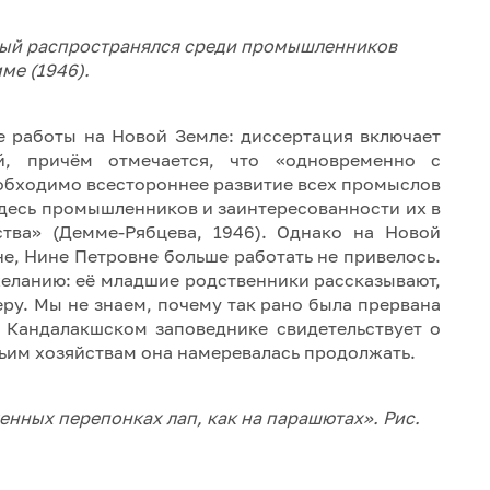
рый распространялся среди промышленников
ме (1946).
 работы на Новой Земле: диссертация включает
, причём отмечается, что «одновременно с
еобходимо всестороннее развитие всех промыслов
здесь промышленников и заинтересованности их в
ства» (Демме-Рябцева, 1946). Однако на Новой
не, Нине Петровне больше работать не привелось.
 желанию: её младшие родственники рассказывают,
еру. Мы не знаем, почему так рано была прервана
в Кандалакшском заповеднике свидетельствует о
ачьим хозяйствам она намеревалась продолжать.
енных перепонках лап, как на парашютах». Рис.