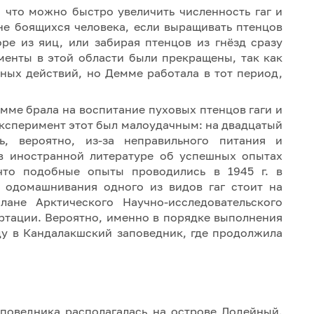
, что можно быстро увеличить численность гаг и
не боящихся человека, если выращивать птенцов
оре из яиц, или забирая птенцов из гнёзд сразу
менты в этой области были прекращены, так как
ных действий, но Демме работала в тот период,
емме брала на воспитание пуховых птенцов гаги и
Эксперимент этот был малоудачным: на двадцатый
, вероятно, из-за неправильного питания и
в иностранной литературе об успешных опытах
что подобные опыты проводились в 1945 г. в
 одомашнивания одного из видов гаг стоит на
лане Арктического Научно-исследовательского
ертации. Вероятно, именно в порядке выполнения
ду в Кандалакшский заповедник, где продолжила
аповедника располагалась на острове Лодейный.