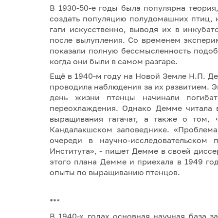
В 1930-50-е годы была популярна теория
создать популяцию полудомашних птиц, 
гаги искусственно, выводя их в инкубат
после вылупления. Со временем экспери
показали полную бессмысленность подоб
когда они были в самом разгаре.
Ещё в 1940-м году на Новой Земле Н.П. Д
проводила наблюдения за их развитием. 
день жизни птенцы начинали погибать
переохлаждения. Однако Демме читала 
выращивания гагачат, а также о том, 
Кандалакшском заповеднике. «Проблема
очереди в научно-исследовательском п
Института», - пишет Демме в своей дисс
этого плана Демме и приехала в 1949 го
опыты по выращиванию птенцов.
***
В 1940-х годах основная научная база з