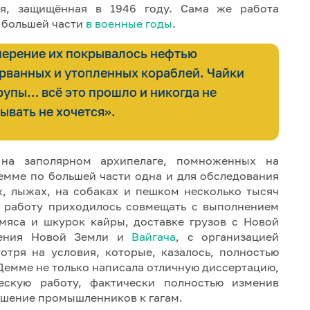
ия, защищённая в 1946 году. Сама же работа
о большей части
в военные годы
.
оперение их покрывалось нефтью
рванных и утопленных кораблей. Чайки
упы… всё это прошло и никогда не
зывать не хочется».
на заполярном архипелаге, помноженных на
емме по большей части одна и для обследования
х, лыжах, на собаках и пешком несколько тысяч
ю работу приходилось совмещать с выполнением
 мяса и шкурок кайры, доставке грузов с Новой
ления Новой Земли и
Вайгача
, с организацией
отря на условия, которые, казалось, полностью
Демме не только написала отличную диссертацию,
ескую работу, фактически полностью изменив
ошение промышленников к гагам.