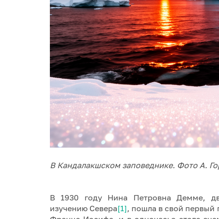
В Кандалакшском заповеднике. Фото А. Го
В 1930 году Нина Петровна Демме, дв
изучению Севера
[1]
, пошла в свой первый
Франца-Иосифа, и в одночасье стала зн