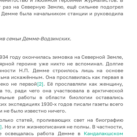
т раз на Северную Землю, ещё сильнее подогрел
з Демме была начальником станции и руководила
хив семьи Демме-Водзинских.
934 году окончилась зимовка на Северной Земле,
лярной героине уже никто не вспоминал. Долгие
чности Н.П. Демме строилось лишь на основе
сьма искажённым. Она прославилась как первая в
леко не первой
[2]
. Её прославляли как женщину,
а то, ради чего она участвовала в арктической
ельные работы в области биологии оставались
их экспедициях 1930-х годов писали газеты всего
и не было известно ничего.
олько статей, проливающих свет на биографию
]
. Но и эти жизнеописания не полны. В частности,
е освещалась работа Демме в
Кандалакшском