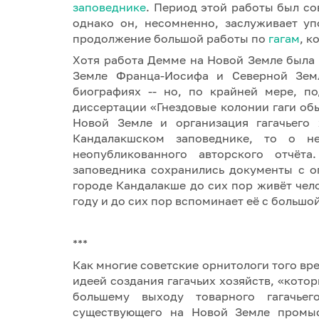
заповеднике
. Период этой работы был со
однако он, несомненно, заслуживает у
продолжение большой работы по
гагам
, к
Хотя работа Демме на Новой Земле была 
Земле Франца-Иосифа и Северной Зем
биографиях -- но, по крайней мере, п
диссертации «Гнездовые колонии гаги обык
Новой Земле и организация гагачьего 
Кандалакшском заповеднике, то о 
неопубликованного авторского отчёт
заповедника сохранились документы с о
городе Кандалакше до сих пор живёт чел
году и до сих пор вспоминает её с большо
***
Как многие советские орнитологи того вр
идеей создания гагачьих хозяйств, «кото
большему выходу товарного гагачьег
существующего на Новой Земле пром