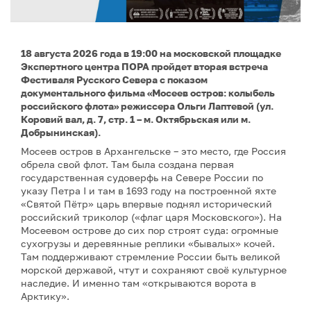
18 августа 2026 года в 19:00 на московской площадке
Экспертного центра ПОРА пройдет вторая встреча
Фестиваля Русского Севера с показом
документального фильма «Мосеев остров: колыбель
российского флота» режиссера Ольги Лаптевой (ул.
Коровий вал, д. 7, стр. 1 – м. Октябрьская или м.
Добрынинская).
Мосеев остров в Архангельске – это место, где Россия
обрела свой флот. Там была создана первая
государственная судоверфь на Севере России по
указу Петра I и там в 1693 году на построенной яхте
«Святой Пётр» царь впервые поднял исторический
российский триколор («флаг царя Московского»). На
Мосеевом острове до сих пор строят суда: огромные
сухогрузы и деревянные реплики «бывалых» кочей.
Там поддерживают стремление России быть великой
морской державой, чтут и сохраняют своё культурное
наследие. И именно там «открываются ворота в
Арктику».