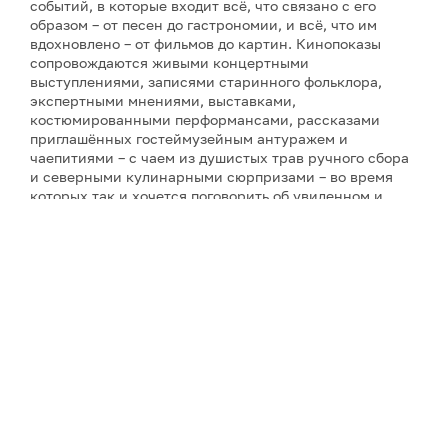
событий, в которые входит всё, что связано с его
образом – от песен до гастрономии, и всё, что им
вдохновлено – от фильмов до картин. Кинопоказы
сопровождаются живыми концертными
выступлениями, записями старинного фольклора,
экспертными мнениями, выставками,
костюмированными перформансами, рассказами
приглашённых гостеймузейным антуражем и
чаепитиями – с чаем из душистых трав ручного сбора
и северными кулинарными сюрпризами – во время
которых так и хочется поговорить об увиденном и
услышанном. Инициатор фестиваля и его событий и
автор фильмов о Русском Севере – режиссёр-
документалист Ольга Лаптева, снявшая более
двадцати кинолент о культурном наследии и людях
России (все фильмы фестиваля созданы компанией
«PR-Завод "Лаптева и партнеры"», которая состоит из
самого режиссёра, – при поддержке различных
организаций). А завершит фестиваль совершенно
необычное действо – спектакль по произведениям
северного сказочника С. Писахова «Морожены
сказки» в исполнении театра «Логос» с режиссурой
Натальи Яськовой.