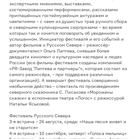
экспертными мнениями, выставками,
костюмированными перформансами, рассказами
приглашённых гостеймузейным антуражем и
чаепитиями – с чаем из душистых трав ручного сбора
и северными кулинарными сюрпризами – во время
которых так и хочется поговорить об увиденном и
услышанном. Инициатор фестиваля и его событий и
автор фильмов о Русском Севере – режиссёр-
документалист Ольга Лаптева, снявшая более
двадцати кинолент о культурном наследии и людях
России (все фильмы фестиваля созданы компанией
«PR-Завод "Лаптева и партнеры"», которая состоит из
самого режиссёра, – при поддержке различных
организаций). А завершит фестиваль совершенно
необычное действо – спектакль по произведениям
северного сказочника С. Писахова «Морожены
сказки» в исполнении театра «Логос» с режиссурой
Натальи Яськовой.
Фестиваль Русского Севера
3-я встреча – 26 августа, среда: «Наша песня живет и
не старится»
4-я встреча – 10 сентября, четверг: «Голоса мельниц»