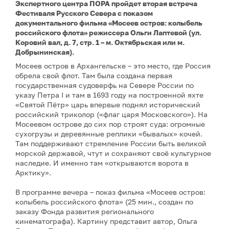
Экспертного центра ПОРА пройдет вторая встреча
Фестиваля Русского Севера с показом
документального фильма «Мосеев остров: колыбель
российского флота» режиссера Ольги Лаптевой (ул.
Коровий вал, д. 7, стр. 1 – м. Октябрьская или м.
Добрынинская).
Мосеев остров в Архангельске – это место, где Россия
обрела свой флот. Там была создана первая
государственная судоверфь на Севере России по
указу Петра I и там в 1693 году на построенной яхте
«Святой Пётр» царь впервые поднял исторический
российский триколор («флаг царя Московского»). На
Мосеевом острове до сих пор строят суда: огромные
сухогрузы и деревянные реплики «бывалых» кочей.
Там поддерживают стремление России быть великой
морской державой, чтут и сохраняют своё культурное
наследие. И именно там «открываются ворота в
Арктику».
В программе вечера – показ фильма «Мосеев остров:
колыбель российского флота» (25 мин., создан по
заказу Фонда развития регионального
кинематографа). Картину представит автор, Ольга