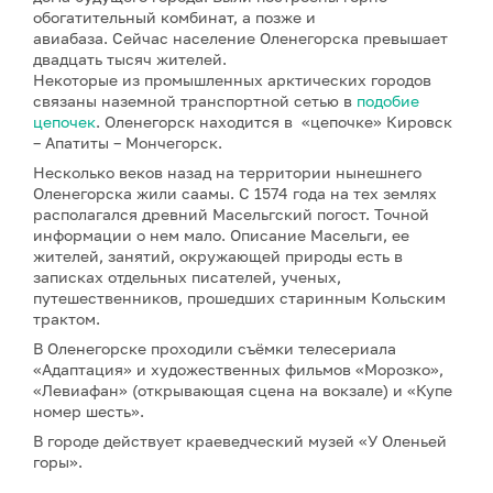
обогатительный комбинат, а позже и
авиабаза. Сейчас население Оленегорска превышает
двадцать тысяч жителей.
Некоторые из промышленных арктических городов
связаны наземной транспортной сетью в
подобие
цепочек
. Оленегорск находится в «цепочке» Кировск
– Апатиты – Мончегорск.
Несколько веков назад на территории нынешнего
Оленегорска жили саамы. С 1574 года на тех землях
располагался древний Масельгский погост. Точной
информации о нем мало. Описание Масельги, ее
жителей, занятий, окружающей природы есть в
записках отдельных писателей, ученых,
путешественников, прошедших старинным Кольским
трактом.
В Оленегорске проходили съёмки телесериала
«Адаптация» и художественных фильмов «Морозко»,
«Левиафан» (открывающая сцена на вокзале) и «Купе
номер шесть».
В городе действует краеведческий музей «У Оленьей
горы».