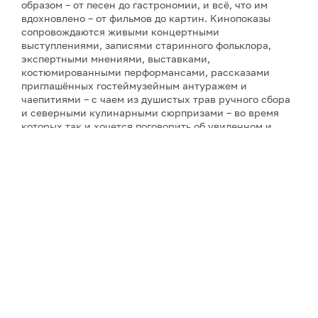
образом – от песен до гастрономии, и всё, что им
вдохновлено – от фильмов до картин. Кинопоказы
сопровождаются живыми концертными
выступлениями, записями старинного фольклора,
экспертными мнениями, выставками,
костюмированными перформансами, рассказами
приглашённых гостеймузейным антуражем и
чаепитиями – с чаем из душистых трав ручного сбора
и северными кулинарными сюрпризами – во время
которых так и хочется поговорить об увиденном и
услышанном. Инициатор фестиваля и его событий и
автор фильмов о Русском Севере – режиссёр-
документалист Ольга Лаптева, снявшая более
двадцати кинолент о культурном наследии и людях
России (все фильмы фестиваля созданы компанией
«PR-Завод "Лаптева и партнеры"», которая состоит из
самого режиссёра, – при поддержке различных
организаций). А завершит фестиваль совершенно
необычное действо – спектакль по произведениям
северного сказочника С. Писахова «Морожены
сказки» в исполнении театра «Логос» с режиссурой
Натальи Яськовой.
Фестиваль Русского Севера