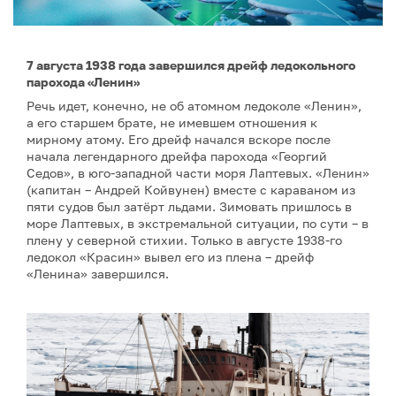
7 августа 1938 года завершился дрейф ледокольного
парохода «Ленин»
Речь идет, конечно, не об атомном ледоколе «Ленин»,
а его старшем брате, не имевшем отношения к
мирному атому. Его дрейф начался вскоре после
начала легендарного дрейфа парохода «Георгий
Седов», в юго-западной части моря Лаптевых. «Ленин»
(капитан – Андрей Койвунен) вместе с караваном из
пяти судов был затёрт льдами. Зимовать пришлось в
море Лаптевых, в экстремальной ситуации, по сути – в
плену у северной стихии. Только в августе 1938-го
ледокол «Красин» вывел его из плена – дрейф
«Ленина» завершился.