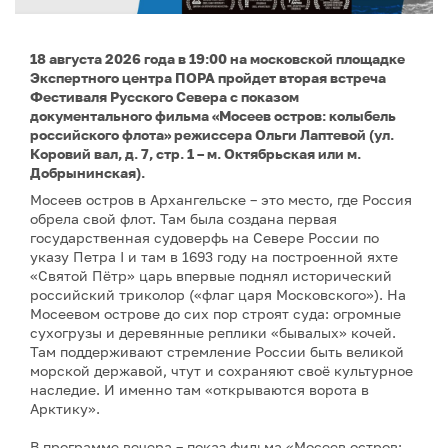
18 августа 2026 года в 19:00 на московской площадке
Экспертного центра ПОРА пройдет вторая встреча
Фестиваля Русского Севера с показом
документального фильма «Мосеев остров: колыбель
российского флота» режиссера Ольги Лаптевой (ул.
Коровий вал, д. 7, стр. 1 – м. Октябрьская или м.
Добрынинская).
Мосеев остров в Архангельске – это место, где Россия
обрела свой флот. Там была создана первая
государственная судоверфь на Севере России по
указу Петра I и там в 1693 году на построенной яхте
«Святой Пётр» царь впервые поднял исторический
российский триколор («флаг царя Московского»). На
Мосеевом острове до сих пор строят суда: огромные
сухогрузы и деревянные реплики «бывалых» кочей.
Там поддерживают стремление России быть великой
морской державой, чтут и сохраняют своё культурное
наследие. И именно там «открываются ворота в
Арктику».
В программе вечера – показ фильма «Мосеев остров: