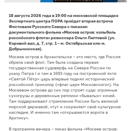
18 августа 2026 года в 19:00 на московской площадке
Экспертного центра ПОРА пройдет вторая встреча
Фестиваля Русского Севера с показом
документального фильма «Мосеев остров: колыбель
российского флота» режиссера Ольги Лаптевой (ул.
Коровий вал, д. 7, стр. 1 – м. Октябрьская или м.
Добрынинская).
Мосеев остров в Архангельске – это место, где Россия
обрела свой флот. Там была создана первая
государственная судоверфь на Севере России по
указу Петра I и там в 1693 году на построенной яхте
«Святой Пётр» царь впервые поднял исторический
российский триколор («флаг царя Московского»). На
Мосеевом острове до сих пор строят суда: огромные
сухогрузы и деревянные реплики «бывалых» кочей.
Там поддерживают стремление России быть великой
морской державой, чтут и сохраняют своё культурное
наследие. И именно там «открываются ворота в
Арктику».
В программе вечера – показ фильма «Мосеев остров: