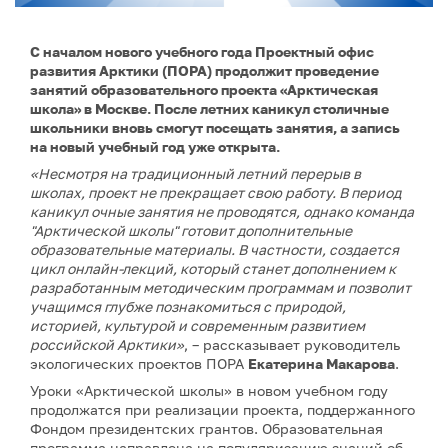
С началом нового учебного года Проектный офис
развития Арктики (ПОРА) продолжит проведение
занятий образовательного проекта «Арктическая
школа» в Москве. После летних каникул столичные
школьники вновь смогут посещать занятия, а запись
на новый учебный год уже открыта.
«Несмотря на традиционный летний перерыв в
школах, проект не прекращает свою работу. В период
каникул очные занятия не проводятся, однако команда
"Арктической школы" готовит дополнительные
образовательные материалы. В частности, создается
цикл онлайн-лекций, который станет дополнением к
разработанным методическим программам и позволит
учащимся глубже познакомиться с природой,
историей, культурой и современным развитием
российской Арктики»
, – рассказывает руководитель
экологических проектов ПОРА
Екатерина Макарова
.
Уроки «Арктической школы» в новом учебном году
продолжатся при реализации проекта, поддержанного
Фондом президентских грантов. Образовательная
программа направлена на популяризацию знаний об