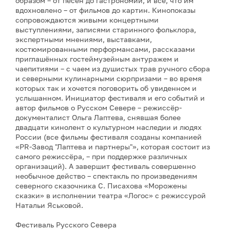
образом – от песен до гастрономии, и всё, что им
вдохновлено – от фильмов до картин. Кинопоказы
сопровождаются живыми концертными
выступлениями, записями старинного фольклора,
экспертными мнениями, выставками,
костюмированными перформансами, рассказами
приглашённых гостеймузейным антуражем и
чаепитиями – с чаем из душистых трав ручного сбора
и северными кулинарными сюрпризами – во время
которых так и хочется поговорить об увиденном и
услышанном. Инициатор фестиваля и его событий и
автор фильмов о Русском Севере – режиссёр-
документалист Ольга Лаптева, снявшая более
двадцати кинолент о культурном наследии и людях
России (все фильмы фестиваля созданы компанией
«PR-Завод "Лаптева и партнеры"», которая состоит из
самого режиссёра, – при поддержке различных
организаций). А завершит фестиваль совершенно
необычное действо – спектакль по произведениям
северного сказочника С. Писахова «Морожены
сказки» в исполнении театра «Логос» с режиссурой
Натальи Яськовой.
Фестиваль Русского Севера