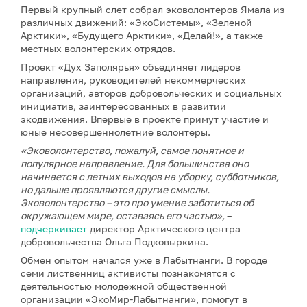
Первый крупный слет собрал эковолонтеров Ямала из
различных движений: «ЭкоСистемы», «Зеленой
Арктики», «Будущего Арктики», «Делай!», а также
местных волонтерских отрядов.
Проект «Дух Заполярья» объединяет лидеров
направления, руководителей некоммерческих
организаций, авторов добровольческих и социальных
инициатив, заинтересованных в развитии
экодвижения. Впервые в проекте примут участие и
юные несовершеннолетние волонтеры.
«Эковолонтерство, пожалуй, самое понятное и
популярное направление. Для большинства оно
начинается с летних выходов на уборку, субботников,
но дальше проявляются другие смыслы.
Эковолонтерство – это про умение заботиться об
окружающем мире, оставаясь его частью»,
–
подчеркивает
директор Арктического центра
добровольчества Ольга Подковыркина.
Обмен опытом начался уже в Лабытнанги. В городе
семи лиственниц активисты познакомятся с
деятельностью молодежной общественной
организации «ЭкоМир-Лабытнанги», помогут в