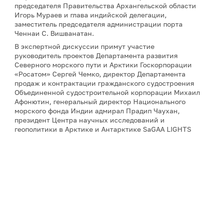
председателя Правительства Архангельской области
Игорь Мураев и глава индийской делегации,
заместитель председателя администрации порта
Ченнаи С. Вишванатан.
В экспертной дискуссии примут участие
руководитель проектов Департамента развития
Северного морского пути и Арктики Госкорпорации
«Росатом» Сергей Чемко, директор Департамента
продаж и контрактации гражданского судостроения
Объединенной судостроительной корпорации Михаил
Афонютин, генеральный директор Национального
морского фонда Индии адмирал Прадип Чаухан,
президент Центра научных исследований и
геополитики в Арктике и Антарктике SaGAA LIGHTS
Сулагна Чаттопадхьяй, а также научный сотрудник
Института оборонных исследований имени Манохара
Паррикара Бипандип Шарма.
Для аккредитации и получения дополнительной
информации, пожалуйста, обращайтесь к Юлии
Никитиной:
nikitina@porarctic.ru