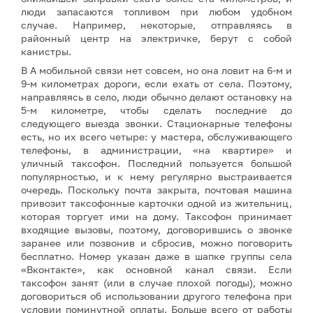
люди запасаются топливом при любом удобном
случае. Например, некоторые, отправляясь в
районный центр на электричке, берут с собой
канистры.
В А мобильной связи нет совсем, но она ловит на 6-м и
9-м километрах дороги, если ехать от села. Поэтому,
направляясь в село, люди обычно делают остановку на
5-м километре, чтобы сделать последние до
следующего выезда звонки. Стационарные телефоны
есть, но их всего четыре: у мастера, обслуживающего
телефоны, в администрации, «на квартире» и
уличный таксофон. Последний пользуется большой
популярностью, и к нему регулярно выстраивается
очередь. Поскольку почта закрыта, почтовая машина
привозит таксофонные карточки одной из жительниц,
которая торгует ими на дому. Таксофон принимает
входящие вызовы, поэтому, договорившись о звонке
заранее или позвонив и сбросив, можно поговорить
бесплатно. Номер указан даже в шапке группы села
«Вконтакте», как основной канал связи. Если
таксофон занят (или в случае плохой погоды), можно
договориться об использовании другого телефона при
условии поминутной оплаты. Больше всего от работы