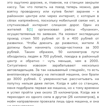
это ощутимо дороже, и, главное, на станции закрыли
кассу. Так что попасть на поезд теперь можно, дав
взятку проводнику или купив билет заранее – в
районном центре или через интернет, с которым в
сёлах напряжённо, поскольку мобильной связи нет, а
спутниковый интернет слишком дорог. Один из
жителей Б
[1]
организовал рейсы «буханки»,
осуществляемые по заявкам. На момент экспедиции
проезд стоил 500 рублей от Б и 400 рублей от
развилки. Чтобы доехать до развилки, жители А
должны были нанимать соседа-частника за 300
рублей. Таким образом, 50 километров пути
обходились людям в 700 рублей, поездка в районный
центр и обратно – чуть меньше, чем в 2000.
Ситуативно извозом зарабатывают несколько
автовладельцев. За так называемый спецрейс, то есть
внеплановую поездку на легковой машине, они брали
до 3000 рублей. С уверенностью рассчитывать на
попутку нельзя даже летом. Когда я шёл со станции,
меня подобрала первая же машина, но к тому времени
я успел пройти уже около 15 километров. Когда же я
переходил из одного села в другое (26 километров), в
моём направлении проехала лишь одна машина, и она
не остановилась.