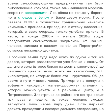
время селообразующими предприятиями там были
рыболовецкие колхозы, также занимавшиеся морским
зверем и
водорослями
. Лов вёлся не только у берега,
но и
с судов в Белом
и Баренцевом морях. После
развала СССР в хозяйствах традиционно начались
кризисные процессы, приведшие к оттоку населения,
который, в свою очередь, только углублял кризис. В
итоге, в конце 2000-х – начале 2010-х годов
предприятия окончательно закрылись. От 150-250
человек, живших в каждом из сёл до Перестройки,
осталось несколько десятков.
С большой земли туда надо ехать по одной и той же
дороге, которая разветвляется уже ближе к концу. От
дальнего села (второе ближе на десять километров) до
районного центра, если ехать на автомобиле, 260
километров, из которых более ста – грунтовка. Общее
время в пути – шесть часов. Примерно на полпути к
асфальту находится железнодорожная станция, с
которой можно уехать и в районный центр, и в
Петрозаводск. Электричка до районного центра ходит
три раза в неделю, и, уехав, человек сможет
вернуться лишь через пару дней. Есть вариант
доехать проходящим поездом дальнего следования, но