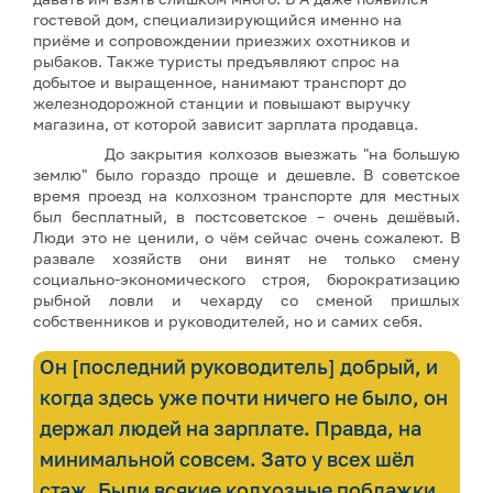
гостевой дом, специализирующийся именно на
приёме и сопровождении приезжих охотников и
рыбаков. Также туристы предъявляют спрос на
добытое и выращенное, нанимают транспорт до
железнодорожной станции и повышают выручку
магазина, от которой зависит зарплата продавца.
До закрытия колхозов выезжать "на большую
землю" было гораздо проще и дешевле. В советское
время проезд на колхозном транспорте для местных
был бесплатный, в постсоветское – очень дешёвый.
Люди это не ценили, о чём сейчас очень сожалеют. В
развале хозяйств они винят не только смену
социально-экономического строя, бюрократизацию
рыбной ловли и чехарду со сменой пришлых
собственников и руководителей, но и самих себя.
Он [последний руководитель] добрый, и
когда здесь уже почти ничего не было, он
держал людей на зарплате. Правда, на
минимальной совсем. Зато у всех шёл
стаж. Были всякие колхозные поблажки,