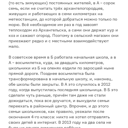
(то есть зимующих) постоянных жителей, в А – сорок
семь, если не считать трёх архангелогородцев,
живущих и работающих в семи километрах на
метеостанции, до которой добраться можно только по
морю. Всё необходимое им раз в год завозят
теплоходом из Архангельска, а сами они держат кур и
коз и сажают огород. Поэтому в сельский магазин они
приезжают редко и с местными взаимодействуют
мало.
В советское время в Б работала начальная школа, а в
А – восьмилетка, куда, за двадцать километров,
школьники из Б на оленях ездили по заросшей ныне
прямой дороге. Позднее восьмилетка была
трансформирована в начальную школу, и, наконец,
обе школы были закрыты. В А это случилось в 2012
году, когда выпустилась последняя школьница. В Б это
сделали чуть раньше, причём там даже не стали
дожидаться, пока все доучатся, и вынудили семьи
переехать в районный центр. Впрочем, и до этого
семьи школьников, как правило, уезжали после
окончания 4-го класса: никто не хотел отправлять
своих детей в интернат. В 2013 году на два села не
было ни одного зимующего ребёнка.