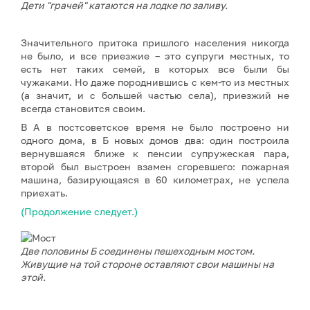
Дети "грачей" катаются на лодке по заливу.
Значительного притока пришлого населения никогда
не было, и все приезжие – это супруги местных, то
есть нет таких семей, в которых все были бы
чужаками. Но даже породнившись с кем-то из местных
(а значит, и с большей частью села), приезжий не
всегда становится своим.
В А в постсоветское время не было построено ни
одного дома, в Б новых домов два: один построила
вернувшаяся ближе к пенсии супружеская пара,
второй был выстроен взамен сгоревшего: пожарная
машина, базирующаяся в 60 километрах, не успела
приехать.
(Продолжение следует.)
Две половины Б соединены пешеходным мостом.
Живущие на той стороне оставляют свои машины на
этой.