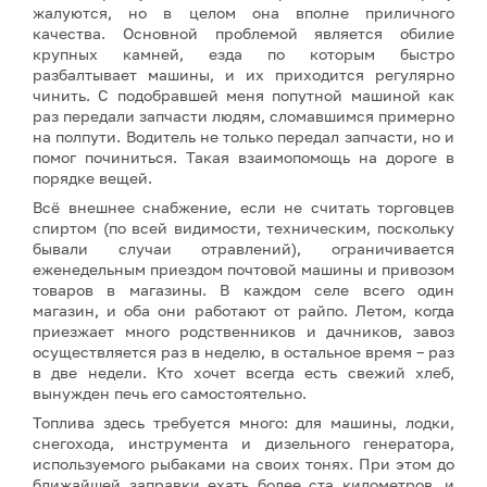
жалуются, но в целом она вполне приличного
качества. Основной проблемой является обилие
крупных камней, езда по которым быстро
разбалтывает машины, и их приходится регулярно
чинить. С подобравшей меня попутной машиной как
раз передали запчасти людям, сломавшимся примерно
на полпути. Водитель не только передал запчасти, но и
помог починиться. Такая взаимопомощь на дороге в
порядке вещей.
Всё внешнее снабжение, если не считать торговцев
спиртом (по всей видимости, техническим, поскольку
бывали случаи отравлений), ограничивается
еженедельным приездом почтовой машины и привозом
товаров в магазины. В каждом селе всего один
магазин, и оба они работают от райпо. Летом, когда
приезжает много родственников и дачников, завоз
осуществляется раз в неделю, в остальное время – раз
в две недели. Кто хочет всегда есть свежий хлеб,
вынужден печь его самостоятельно.
Топлива здесь требуется много: для машины, лодки,
снегохода, инструмента и дизельного генератора,
используемого рыбаками на своих тонях. При этом до
ближайшей заправки ехать более ста километров, и