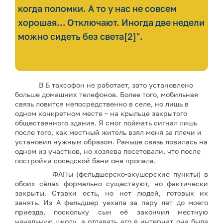
когда поломки. А то у нас не совсем
хорошая… Отключают. Иногда две недели
можно сидеть без света[2]".
В Б таксофон не работает, зато установлено
больше домашних телефонов. Более того, мобильная
связь ловится непосредственно в селе, но лишь в
одном конкретном месте – на крыльце закрытого
общественного здания. Я смог поймать сигнал лишь
после того, как местный житель взял меня за плечи и
установил нужным образом. Раньше связь ловилась на
одном из участков, но хозяева посетовали, что после
постройки соседской бани она пропала.
ФАПы (фельдшерско-акушерские пункты) в
обоих сёлах формально существуют, но фактически
закрыты. Ставки есть, но нет людей, готовых их
занять. Из А фельдшер уехала за пару лет до моего
приезда, поскольку сын её закончил местную
начальную школу, а отдавать его в интернат она была