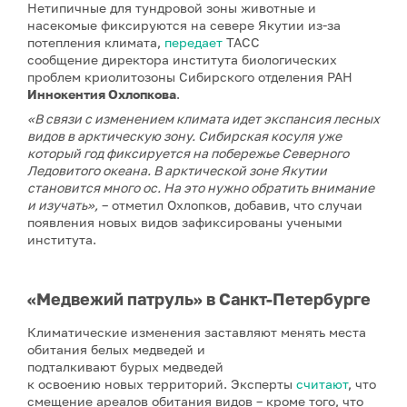
Нетипичные для тундровой зоны животные и
насекомые фиксируются на севере Якутии из-за
потепления климата,
передает
ТАСС
сообщение директора института биологических
проблем криолитозоны Сибирского отделения РАН
Иннокентия Охлопкова
.
«В связи с изменением климата идет экспансия лесных
видов в арктическую зону. Сибирская косуля уже
который год фиксируется на побережье Северного
Ледовитого океана. В арктической зоне Якутии
становится много ос. На это нужно обратить внимание
и изучать»,
– отметил Охлопков, добавив, что случаи
появления новых видов зафиксированы учеными
института.
«Медвежий патруль» в Санкт-Петербурге
Климатические изменения заставляют менять места
обитания белых медведей и
подталкивают бурых медведей
к освоению новых территорий. Эксперты
считают
, что
смещение ареалов обитания видов – кроме того, что