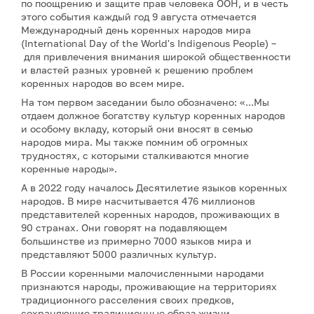
по поощрению и защите прав человека ООН, и в честь
этого события каждый год 9 августа отмечается
Международный день коренных народов мира
(International Day of the World's Indigenous People) –
для привлечения внимания широкой общественности
и властей разных уровней к решению проблем
коренных народов во всем мире.
На том первом заседании было обозначено: «...Мы
отдаем должное богатству культур коренных народов
и особому вкладу, который они вносят в семью
народов мира. Мы также помним об огромных
трудностях, с которыми сталкиваются многие
коренные народы».
А в 2022 году началось Десятилетие языков коренных
народов. В мире насчитывается 476 миллионов
представителей коренных народов, проживающих в
90 странах. Они говорят на подавляющем
большинстве из примерно 7000 языков мира и
представляют 5000 различных культур.
В России коренными малочисленными народами
признаются народы, проживающие на территориях
традиционного расселения своих предков,
сохраняющие традиционные образ жизни,