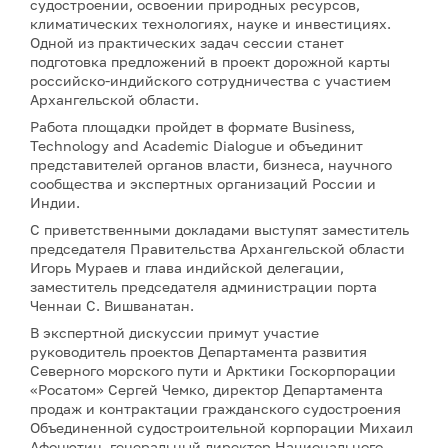
судостроении, освоении природных ресурсов,
климатических технологиях, науке и инвестициях.
Одной из практических задач сессии станет
подготовка предложений в проект дорожной карты
российско-индийского сотрудничества с участием
Архангельской области.
Работа площадки пройдет в формате Business,
Technology and Academic Dialogue и объединит
представителей органов власти, бизнеса, научного
сообщества и экспертных организаций России и
Индии.
С приветственными докладами выступят заместитель
председателя Правительства Архангельской области
Игорь Мураев и глава индийской делегации,
заместитель председателя администрации порта
Ченнаи С. Вишванатан.
В экспертной дискуссии примут участие
руководитель проектов Департамента развития
Северного морского пути и Арктики Госкорпорации
«Росатом» Сергей Чемко, директор Департамента
продаж и контрактации гражданского судостроения
Объединенной судостроительной корпорации Михаил
Афонютин, генеральный директор Национального