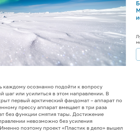
Б
М
и
Л
м
ь каждому осознанно подойти к вопросу
й шаг или усилиться в этом направлении. В
рыт первый арктический фандомат – аппарат по
енному прессу аппарат вмещает в три раза
ат без функции смятия тары. Достижение
аправлении невозможно без усиления
 Именно поэтому проект «Пластик в дело» вышел