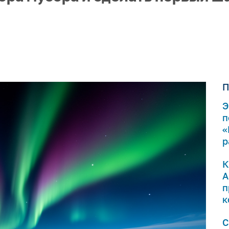
П
Э
п
«
р
К
А
п
к
С