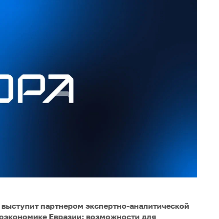
 выступит партнером экспертно-аналитической
еоэкономике Евразии: возможности для