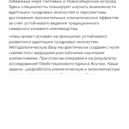
побережье моря Лаптевых и Новосибирские острова.
Здесь специалисты планируют изучить возможности
адаптации тундровых экосистем и перспективы
достижения положительных климатических эффектов
за счет устойчивого ведения традиционного
северного кочевого оленеводства.
«Наш проект основан на принципах устойчивого
развития и адаптации тундровых экосистем.
Методологическую базу мы фактически создаем с нуля
совместно с ведущими российскими научными
коллективами. При этом мы опираемся на результаты
исследований Плейстоценового парка в Якутии. Наша
задача – разработать климатическую и экономическую
модель, которую в дальнейшем можно будет
тиражировать на других арктических территориях»
, –
отметил руководитель проектного направления
Экспертного центра ПОРА
Сергей Лысенко
.
По его словам, подготовительный этап продолжался
более года. Одной из ключевых задач станет отработка
методики в условиях сложной арктической логистики,
сурового климата и практически полного отсутствия
аналогов подобных проектов.
Проект в Якутии станет вторым климатическим