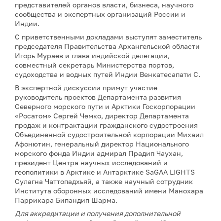
представителей органов власти, бизнеса, научного
сообщества и экспертных организаций России и
Индии.
С приветственными докладами выступят заместитель
председателя Правительства Архангельской области
Игорь Мураев и глава индийской делегации,
совместный секретарь Министерства портов,
судоходства и водных путей Индии Венкатесапати С.
В экспертной дискуссии примут участие
руководитель проектов Департамента развития
Северного морского пути и Арктики Госкорпорации
«Росатом» Сергей Чемко, директор Департамента
продаж и контрактации гражданского судостроения
Объединенной судостроительной корпорации Михаил
Афонютин, генеральный директор Национального
морского фонда Индии адмирал Прадип Чаухан,
президент Центра научных исследований и
геополитики в Арктике и Антарктике SaGAA LIGHTS
Сулагна Чаттопадхьяй, а также научный сотрудник
Института оборонных исследований имени Манохара
Паррикара Бипандип Шарма.
Для аккредитации и получения дополнительной