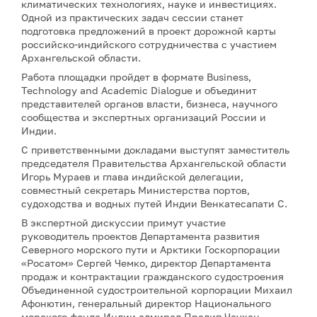
климатических технологиях, науке и инвестициях.
Одной из практических задач сессии станет
подготовка предложений в проект дорожной карты
российско-индийского сотрудничества с участием
Архангельской области.
Работа площадки пройдет в формате Business,
Technology and Academic Dialogue и объединит
представителей органов власти, бизнеса, научного
сообщества и экспертных организаций России и
Индии.
С приветственными докладами выступят заместитель
председателя Правительства Архангельской области
Игорь Мураев и глава индийской делегации,
совместный секретарь Министерства портов,
судоходства и водных путей Индии Венкатесапати С.
В экспертной дискуссии примут участие
руководитель проектов Департамента развития
Северного морского пути и Арктики Госкорпорации
«Росатом» Сергей Чемко, директор Департамента
продаж и контрактации гражданского судостроения
Объединенной судостроительной корпорации Михаил
Афонютин, генеральный директор Национального
морского фонда Индии адмирал Прадип Чаухан,