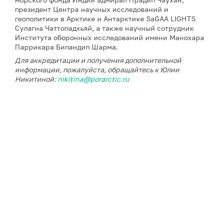
президент Центра научных исследований и
геополитики в Арктике и Антарктике SaGAA LIGHTS
Сулагна Чаттопадхьяй, а также научный сотрудник
Института оборонных исследований имени Манохара
Паррикара Бипандип Шарма.
Для аккредитации и получения дополнительной
информации, пожалуйста, обращайтесь к Юлии
Никитиной:
nikitina@porarctic.ru
Примечание: АНО «Экспертный центр – Проектный
офис развития Арктики (ПОРА)» является учредителем
сетевого издания «ГоАрктик».