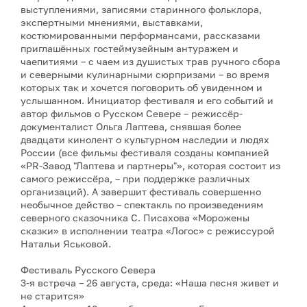
выступлениями, записями старинного фольклора,
экспертными мнениями, выставками,
костюмированными перформансами, рассказами
приглашённых гостеймузейным антуражем и
чаепитиями – с чаем из душистых трав ручного сбора
и северными кулинарными сюрпризами – во время
которых так и хочется поговорить об увиденном и
услышанном. Инициатор фестиваля и его событий и
автор фильмов о Русском Севере – режиссёр-
документалист Ольга Лаптева, снявшая более
двадцати кинолент о культурном наследии и людях
России (все фильмы фестиваля созданы компанией
«PR-Завод "Лаптева и партнеры"», которая состоит из
самого режиссёра, – при поддержке различных
организаций). А завершит фестиваль совершенно
необычное действо – спектакль по произведениям
северного сказочника С. Писахова «Морожены
сказки» в исполнении театра «Логос» с режиссурой
Натальи Яськовой.
Фестиваль Русского Севера
3-я встреча – 26 августа, среда: «Наша песня живет и
не старится»