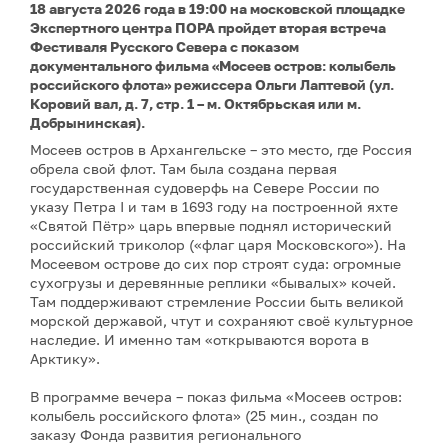
18 августа 2026 года в 19:00 на московской площадке
Экспертного центра ПОРА пройдет вторая встреча
Фестиваля Русского Севера с показом
документального фильма «Мосеев остров: колыбель
российского флота» режиссера Ольги Лаптевой (ул.
Коровий вал, д. 7, стр. 1 – м. Октябрьская или м.
Добрынинская).
Мосеев остров в Архангельске – это место, где Россия
обрела свой флот. Там была создана первая
государственная судоверфь на Севере России по
указу Петра I и там в 1693 году на построенной яхте
«Святой Пётр» царь впервые поднял исторический
российский триколор («флаг царя Московского»). На
Мосеевом острове до сих пор строят суда: огромные
сухогрузы и деревянные реплики «бывалых» кочей.
Там поддерживают стремление России быть великой
морской державой, чтут и сохраняют своё культурное
наследие. И именно там «открываются ворота в
Арктику».
В программе вечера – показ фильма «Мосеев остров:
колыбель российского флота» (25 мин., создан по
заказу Фонда развития регионального