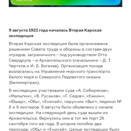
9 августа 1921 года началась Вторая Карская
экспедиция
Вторая Карская экспедиция была организована
решением Совета труда и обороны в составе двух
отрядов: заграничного – под руководством Отто
Свердрупа – и Архангельского (начальники – Д. Т.
Чертков и И. Б. Богачев). Организация похода
возлагалась на Управление морского транспорта
Белого моря и Северного Ледовитого океана
(Беломортран).
В экспедиции участвовали суда «А. Сибиряков»,
«Малыгин», «В. Русанов», «Г. Седов», «Канин»,
«Юшар», «Обь», «Енисей», парусник «Выг», ледокол №
8 и 6 лихтеров. 9 августа было объявлено о начале
экспедиции. На следующий день суда вышли из
Архангельска. Вернулись они в тот же порт 26
сентября того же года. В шторме погибли два
парохода: «Обь» и «Енисей». Целью экспедиции было