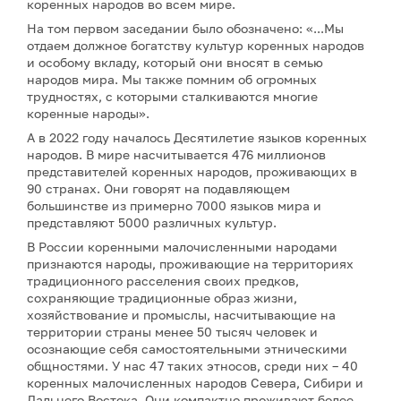
коренных народов во всем мире.
На том первом заседании было обозначено: «...Мы
отдаем должное богатству культур коренных народов
и особому вкладу, который они вносят в семью
народов мира. Мы также помним об огромных
трудностях, с которыми сталкиваются многие
коренные народы».
А в 2022 году началось Десятилетие языков коренных
народов. В мире насчитывается 476 миллионов
представителей коренных народов, проживающих в
90 странах. Они говорят на подавляющем
большинстве из примерно 7000 языков мира и
представляют 5000 различных культур.
В России коренными малочисленными народами
признаются народы, проживающие на территориях
традиционного расселения своих предков,
сохраняющие традиционные образ жизни,
хозяйствование и промыслы, насчитывающие на
территории страны менее 50 тысяч человек и
осознающие себя самостоятельными этническими
общностями. У нас 47 таких этносов, среди них – 40
коренных малочисленных народов Севера, Сибири и
Дальнего Востока. Они компактно проживают более