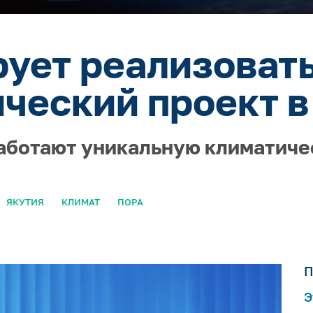
ует реализоват
ческий проект в
работают уникальную климатич
ЯКУТИЯ
КЛИМАТ
ПОРА
П
Э