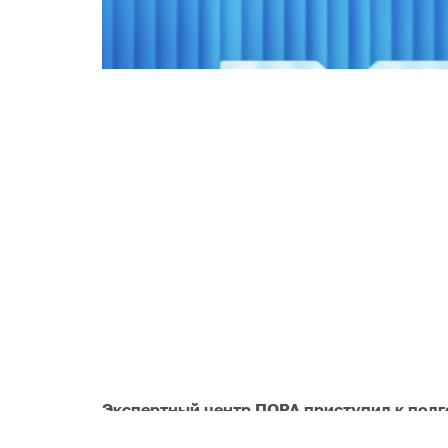
Экспертный центр ПОРА приступил к подг
Республике Саха (Якутия). В ближайшее 