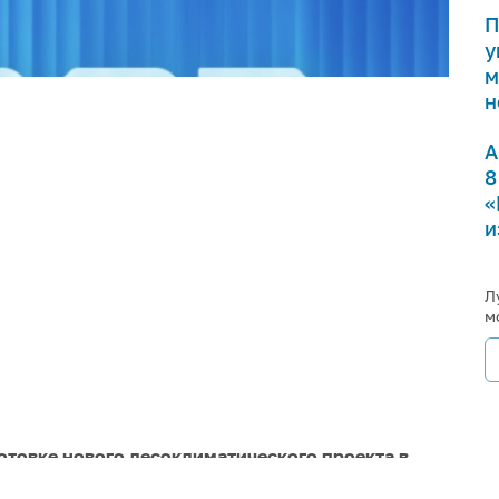
П
у
м
н
А
8
«
и
Л
м
отовке нового лесоклиматического проекта в
время специалисты центра проведут