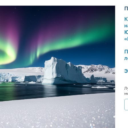
П
К
н
Ю
«
П
л
Э
Л
м