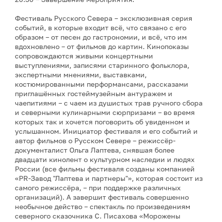
Фестиваль Русского Севера – эксклюзивная серия
событий, в которые входит всё, что связано с его
образом – от песен до гастрономии, и всё, что им
вдохновлено – от фильмов до картин. Кинопоказы
сопровождаются живыми концертными
выступлениями, записями старинного фольклора,
экспертными мнениями, выставками,
костюмированными перформансами, рассказами
приглашённых гостеймузейным антуражем и
чаепитиями – с чаем из душистых трав ручного сбора
и северными кулинарными сюрпризами – во время
которых так и хочется поговорить об увиденном и
услышанном. Инициатор фестиваля и его событий и
автор фильмов о Русском Севере – режиссёр-
документалист Ольга Лаптева, снявшая более
двадцати кинолент о культурном наследии и людях
России (все фильмы фестиваля созданы компанией
«PR-Завод "Лаптева и партнеры"», которая состоит из
самого режиссёра, – при поддержке различных
организаций). А завершит фестиваль совершенно
необычное действо – спектакль по произведениям
северного сказочника С. Писахова «Морожены