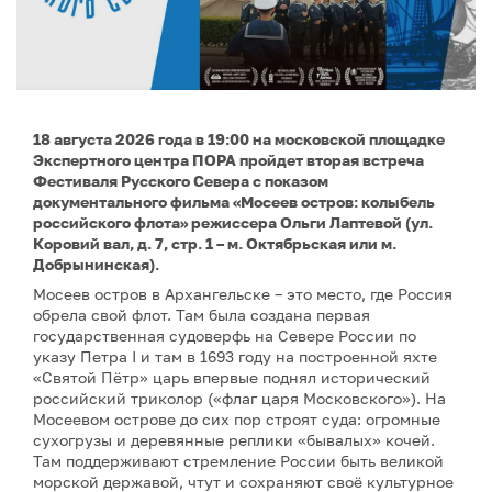
18 августа 2026 года в 19:00 на московской площадке
Экспертного центра ПОРА пройдет вторая встреча
Фестиваля Русского Севера с показом
документального фильма «Мосеев остров: колыбель
российского флота» режиссера Ольги Лаптевой (ул.
Коровий вал, д. 7, стр. 1 – м. Октябрьская или м.
Добрынинская).
Мосеев остров в Архангельске – это место, где Россия
обрела свой флот. Там была создана первая
государственная судоверфь на Севере России по
указу Петра I и там в 1693 году на построенной яхте
«Святой Пётр» царь впервые поднял исторический
российский триколор («флаг царя Московского»). На
Мосеевом острове до сих пор строят суда: огромные
сухогрузы и деревянные реплики «бывалых» кочей.
Там поддерживают стремление России быть великой
морской державой, чтут и сохраняют своё культурное