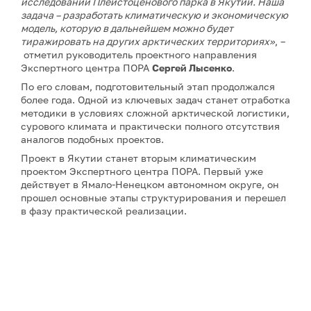
исследований Плейстоценового парка в Якутии. Наша
задача – разработать климатическую и экономическую
модель, которую в дальнейшем можно будет
тиражировать на других арктических территориях»
, –
отметил руководитель проектного направления
Экспертного центра ПОРА
Сергей Лысенко
.
По его словам, подготовительный этап продолжался
более года. Одной из ключевых задач станет отработка
методики в условиях сложной арктической логистики,
сурового климата и практически полного отсутствия
аналогов подобных проектов.
Проект в Якутии станет вторым климатическим
проектом Экспертного центра ПОРА. Первый уже
действует в Ямало-Ненецком автономном округе, он
прошел основные этапы структурирования и перешел
в фазу практической реализации.
Примечание: АНО «Экспертный центр – Проектный
офис развития Арктики (ПОРА)» является учредителем
сетевого издания «ГоАрктик».