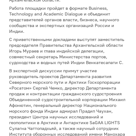
Работа площадки пройдет в формате Business,
Technology and Academic Dialogue и объединит
представителей органов власти, бизнеса, научного
сообщества и экспертных организаций России и
Индии.
С приветственными докладами выступят заместитель
председателя Правительства Архангельской области
Игорь Мураев и глава индийской делегации,
совместный секретарь Министерства портов,
судоходства и водных путей Индии Венкатесапати С.
В экспертной дискуссии примут участие
руководитель проектов Департамента развития
Северного морского пути и Арктики Госкорпорации
«Росатом» Сергей Чемко, директор Департамента
продаж и контрактации гражданского судостроения
Объединенной судостроительной корпорации Михаил
Афонютин, генеральный директор Национального
морского фонда Индии адмирал Прадип Чаухан,
президент Центра научных исследований и
геополитики в Арктике и Антарктике SaGAA LIGHTS
Сулагна Чаттопадхьяй, а также научный сотрудник
Института оборонных исследований имени Манохара