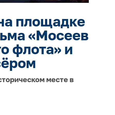
на площадке
льма «Мосеев
о флота» и
сёром
сторическом месте в