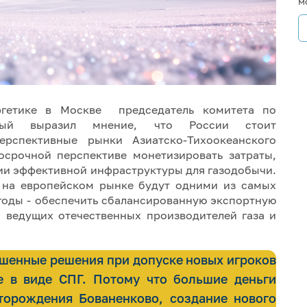
м
гетике в Москве председатель комитета по
ьный выразил мнение, что России стоит
рспективные рынки Азиатско-Тихоокеанского
осрочной перспективе монетизировать затраты,
ии эффективной инфраструктуры для газодобычи.
 на европейском рынке будут одними из самых
годы - обеспечить сбалансированную экспортную
ы ведущих отечественных производителей газа и
енные решения при допуске новых игроков
е в виде СПГ. Потому что большие деньги
торождения Бованенково, создание нового