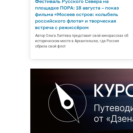
Фестиваль Русского Севера на
площадке ПОРА: 18 августа – показ
фильма «Мосеев остров: колыбель
российского флота» и творческая
встреча с режиссёром
Автор Ольга Лаптева представит свой кинорассказ об
историческом месте в Архангельске, где Россия
обрела свой флот