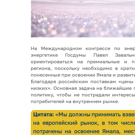
На Международном конгрессе по энер
энергетике Госдумы Павел Завал
ориентироваться на премиальные и пе
региона, поскольку необходимо в кратк
понесенные при освоении Ямала и развит
Благодаря российским поставкам «цены
низких». Основная задача на ближайшие 
политику, чтобы не пострадали интерес
потребителей на внутреннем рынке.
Цитата:
«Мы должны принимать взвеш
на европейский рынок, в том числ
потрачены на освоение Ямала, мес