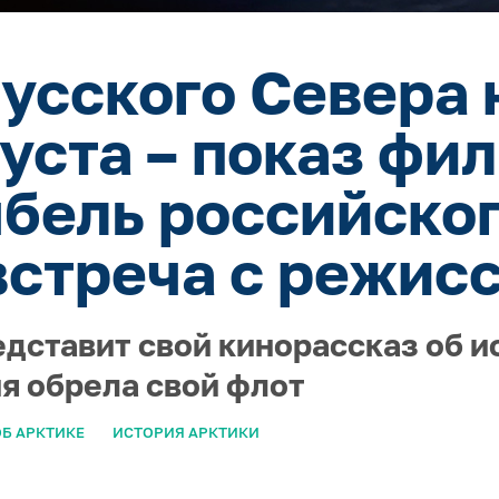
усского Севера 
густа – показ фи
ыбель российског
встреча с режис
едставит свой кинорассказ об и
ия обрела свой флот
Б АРКТИКЕ
ИСТОРИЯ АРКТИКИ