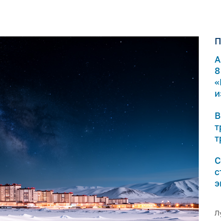
П
А
8
«
и
В
т
т
С
с
э
Л