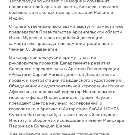
Technology and Academic Dialogue и объединит
представителей органов власти, бизнеса, научного
сообщества и экспертных организаций России и
Индии.
С приветственными докладами выступят заместитель
председателя Правительства Архангельской области
Игорь Мураев и глава индийской делегации,
заместитель председателя администрации порта
Ченнаи С. Вишванатан.
В экспертной дискуссии примут участие
руководитель проектов Департамента развития
Северного морского пути и Арктики Госкорпорации
«Росатом» Сергей Чемко, директор Департамента
продаж и контрактации гражданского судостроения
Объединенной судостроительной корпорации Михаил
Афонютин, генеральный директор Национального
морского фонда Индии адмирал Прадип Чаухан,
президент Центра научных исследований и
геополитики в Арктике и Антарктике SaGAA LIGHTS
Сулагна Чаттопадхьяй, а также научный сотрудник
Института оборонных исследований имени Манохара
Паррикара Бипандип Шарма.
Для аккредитации и получения дополнительной