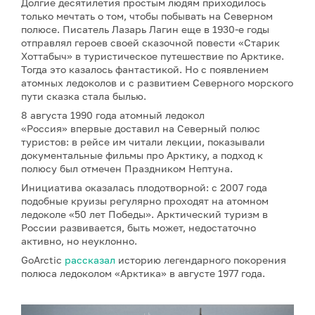
Долгие десятилетия простым людям приходилось
только мечтать о том, чтобы побывать на Северном
полюсе. Писатель Лазарь Лагин еще в 1930-е годы
отправлял героев своей сказочной повести «Старик
Хоттабыч» в туристическое путешествие по Арктике.
Тогда это казалось фантастикой. Но с появлением
атомных ледоколов и с развитием Северного морского
пути сказка стала былью.
8 августа 1990 года атомный ледокол
«Россия» впервые доставил на Северный полюс
туристов: в рейсе им читали лекции, показывали
документальные фильмы про Арктику, а подход к
полюсу был отмечен Праздником Нептуна.
Инициатива оказалась плодотворной: с 2007 года
подобные круизы регулярно проходят на атомном
ледоколе «50 лет Победы». Арктический туризм в
России развивается, быть может, недостаточно
активно, но неуклонно.
GoArctic
рассказал
историю легендарного покорения
полюса ледоколом «Арктика» в августе 1977 года.