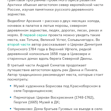
Арктики объехал автостопом север европейской части
России, изучая памятники русского деревянного
зодчества.
Видеоблог Арсения – рассказ о двух месяцах холода,
ночевок в палатке в лютые морозы, северном
деревянном зодчестве, людях, дорогах, лесах, реках и
морях. В
первой серии
проекта можно увидеть такие
места, как Тотьма, Великий Устюг, Сольвычегодск. Во
второй части
автор рассказывает о Церкви Димитрия
Солунского 1784 года в Верхней Уфтюге, редкой
деревянной колокольне 1658 года в Цивозере и
старинных домах вдоль берега Северной Двины.
В третьей части Андрей Симатов продолжает
путешествие автостопом вдоль рек Двина и Пинега.
Автор традиционно рекомендует места, которые стоит
посмотреть:
Музей художника Борисова под Красноборском в
селе Городнищенское;
Пермогорье: Церкви Воскресения (1748-1762),
Георгия (1665) Музей в ДК;
Черевково: Дома братьев Гусевых на въезде в село