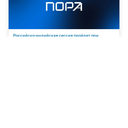
Российско-индийская сессия пройдет при
поддержке ПОРА на форуме «Арктика-регионы»
Мероприятие входит в программу IV форума «Арктика –
Регионы» в Архангельске. Проектный офис развития Арктики
(ПОРА) выступит его партнером.