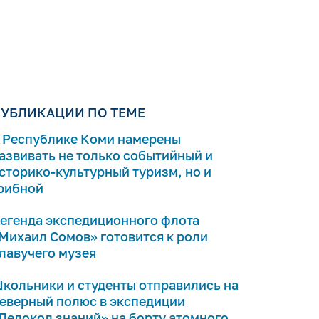
УБЛИКАЦИИ ПО ТЕМЕ
 Республике Коми намерены
азвивать не только событийный и
сторико-культурный туризм, но и
рибной
егенда экспедиционного флота
Михаил Сомов» готовится к роли
лавучего музея
кольники и студенты отправились на
еверный полюс в экспедиции
Ледокол знаний» на борту атомного