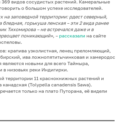
 369 видов сосудистых растений. Камеральные
говорить о большом успехе исследователей.
х на заповедной территории: рдест северный,
 бледная, горькуша ленская – эти 2 вида ранее
ик Тихомирова – не встречался даже и в
первоцвет поникающий»,
–
рассказали
на сайте
оспеловы.
ов: крапива узколистная, ленец преломляющий,
ибирский, ива ложнопятитычинковая и хамеродос
 являются новыми для всего Таймыра,
и в низовьях реки Индигирки.
ой территории 11 краснокнижных растений и
канадская (Tolypella canadensis Sawa).
речается только на плато Путорана, её видели