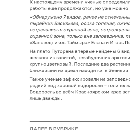
К настоящему времени ученые определили
работы ещё продолжаются, но уже можно 
«Обнаружено 7 видов, ранее не отмеченны
пырейник Васильева, осока топяная, ожика
встречались в охранной зоне, остролодочн
охранной зоне, только вне заповедника, 
«Заповедников Таймыра» Елена и Игорь П
На плато Путорана впервые найдены 6 вид
шелковник завитой, незабудочник арктос
крупноцветковый. Последние два растения
ближайший их ареал находится в Эвенкии 
Также ученые зафиксировали на заповедн
редкий вид харовой водоросли – толипелла 
Водоросль во всём Красноярском крае вст
лишь дважды.
ДАЛЕЕ В РУБРИКЕ