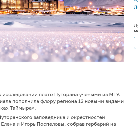
л
Л
м
 исследований плато Путорана учеными из МГУ.
иала пополнила флору региона 13 новыми видами
ках Таймыра».
уторанского заповедника и окрестностей
Елена и Игорь Поспеловы, собрав гербарий на