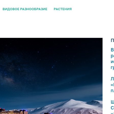
ВИДОВОЕ РАЗНООБРАЗИЕ
РАСТЕНИЯ
П
В
р
и
г
Л
«
п
Ш
С
«