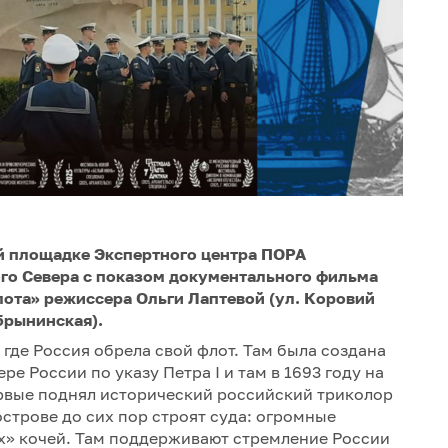
кой площадке Экспертного центра ПОРА
ого Севера с показом документального фильма
лота» режиссера Ольги Лаптевой (ул. Коровий
обрынинская).
 где Россия обрела свой флот. Там была создана
е России по указу Петра I и там в 1693 году на
ервые поднял исторический российский триколор
строве до сих пор строят суда: огромные
х» кочей. Там поддерживают стремление России