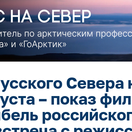
усского Севера 
густа – показ фи
ыбель российског
встреча с режис