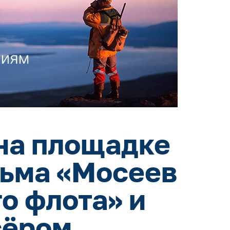
на площадке
льма «Мосеев
о флота» и
сёром