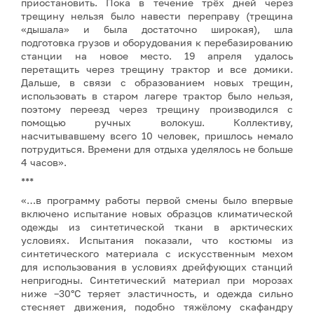
приостановить. Пока в течение трёх дней через
трещину нельзя было навести переправу (трещина
«дышала» и была достаточно широкая), шла
подготовка грузов и оборудования к перебазированию
станции на новое место. 19 апреля удалось
перетащить через трещину трактор и все домики.
Дальше, в связи с образованием новых трещин,
использовать в старом лагере трактор было нельзя,
поэтому переезд через трещину производился с
помощью ручных волокуш. Коллективу,
насчитывавшему всего 10 человек, пришлось немало
потрудиться. Времени для отдыха уделялось не больше
4 часов».
***
«…в программу работы первой смены было впервые
включено испытание новых образцов климатической
одежды из синтетической ткани в арктических
условиях. Испытания показали, что костюмы из
синтетического материала с искусственным мехом
для использования в условиях дрейфующих станций
непригодны. Синтетический материал при морозах
ниже –30°С теряет эластичность, и одежда сильно
стесняет движения, подобно тяжёлому скафандру