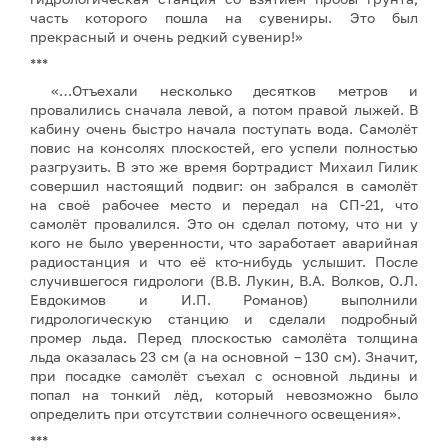
часть которого пошла на сувениры. Это был
прекрасный и очень редкий сувенир!»
***
«…Отъехали несколько десятков метров и
провалились сначала левой, а потом правой лыжей. В
кабину очень быстро начала поступать вода. Самолёт
повис на консолях плоскостей, его успели полностью
разгрузить. В это же время бортрадист Михаил Гилик
совершил настоящий подвиг: он забрался в самолёт
на своё рабочее место и передал на СП-21, что
самолёт провалился. Это он сделал потому, что ни у
кого не было уверенности, что заработает аварийная
радиостанция и что её кто-нибудь услышит. После
случившегося гидрологи (В.В. Лукин, В.А. Волков, О.Л.
Евдокимов и И.П. Романов) выполнили
гидрологическую станцию и сделали подробный
промер льда. Перед плоскостью самолёта толщина
льда оказалась 23 см (а на основной – 130 см). Значит,
при посадке самолёт съехал с основной льдины и
попал на тонкий лёд, который невозможно было
определить при отсутствии солнечного освещения».
***