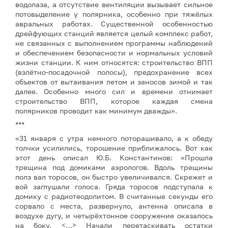
водолаза, а отсутствие вентиляции вызывает сильное
потовыделение у полярника, особенно при тяжёлых
авральных работах. Существенной особенностью
дрейфующих станций является целый комплекс работ,
не связанных с выполнением программы наблюдений
и обеспечением безопасности и нормальных условий
жизни станции. К ним относятся: строительство ВПП
(взлётно-посадочной полосы), предохранение всех
объектов от вытаивания летом и заносов зимой и так
далее. Особенно много сил и времени отнимает
строительство ВПП, которое каждая смена
полярников проводит как минимум дважды».
***
«31 января с утра немного поторашивало, а к обеду
толчки усилились, торошение приближалось. Вот как
этот день описал Ю.Б. Константинов: «Прошла
трещина под домиками аэрологов. Вдоль трещины
полз вал торосов, он быстро увеличивался. Скрежет и
вой заглушали голоса. Гряда торосов подступала к
домику с радиотеодолитом. В считанные секунды его
сорвало с места, развернуло, антенна описала в
воздухе дугу, и четырёхтонное сооружение оказалось
на боку. <…> Начали перетаскивать остатки