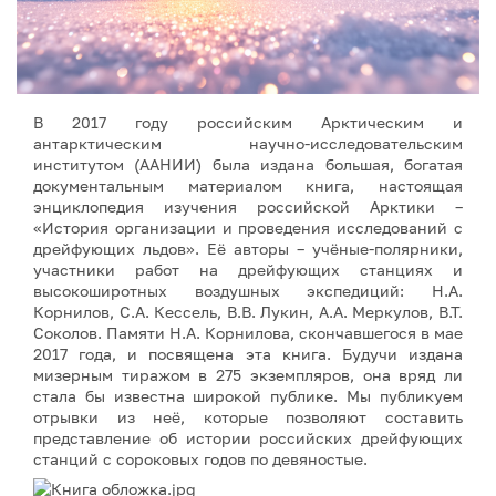
В 2017 году российским Арктическим и
антарктическим научно-исследовательским
институтом (ААНИИ) была издана большая, богатая
документальным материалом книга, настоящая
энциклопедия изучения российской Арктики –
«История организации и проведения исследований с
дрейфующих льдов». Её авторы – учёные-полярники,
участники работ на дрейфующих станциях и
высокоширотных воздушных экспедиций: Н.А.
Корнилов, С.А. Кессель, В.В. Лукин, А.А. Меркулов, В.Т.
Соколов. Памяти Н.А. Корнилова, скончавшегося в мае
2017 года, и посвящена эта книга. Будучи издана
мизерным тиражом в 275 экземпляров, она вряд ли
стала бы известна широкой публике. Мы публикуем
отрывки из неё, которые позволяют составить
представление об истории российских дрейфующих
станций с сороковых годов по девяностые.