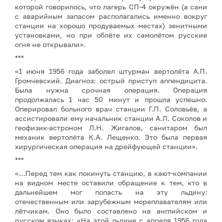
которой говорилось, что лагерь СП-4 окружён (а сани
с аварийным запасом располагались именно вокруг
станции на хорошо продуваемых местах) зенитными
установками, но при облёте их самолётом русские
огня не открывали».
***
«1 июня 1956 года заболел штурман вертолёта А.П.
Громчевский. Диагноз: острый приступ аппендицита.
Была нужна срочная операция. Операция
продолжалась 1 час 50 минут и прошла успешно.
Оперировал больного врач станции Г.П. Соловьёв, а
ассистировали ему начальник станции А.Л. Соколов и
геофизик-астроном Л.Н. Жигалов, санитаром был
механик вертолёта К.А. Лещенко. Это была первая
хирургическая операция на дрейфующей станции».
***
«…Перед тем как покинуть станцию, в кают-компании
на видном месте оставили обращение к тем, кто в
дальнейшем мог попасть на эту льдину:
отечественным или зарубежным мореплавателям или
лётчикам. Оно было составлено на английском и
русском языках: «На этой льдине с апреля 1956 года