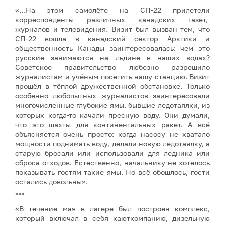
«…На этом самолёте на СП-22 прилетели
корреспонденты различных канадских газет,
журналов и телевидения. Визит был вызван тем, что
СП-22 вошла в канадский сектор Арктики и
общественность Канады заинтересовалась: чем это
русские занимаются на льдине в наших водах?
Советское правительство любезно разрешило
журналистам и учёным посетить нашу станцию. Визит
прошёл в тёплой дружественной обстановке. Только
особенно любопытных журналистов заинтересовали
многочисленные глубокие ямы, бывшие ледотаялки, из
которых когда-то качали пресную воду. Они думали,
что это шахты для континентальных ракет. А всё
объясняется очень просто: когда насосу не хватало
мощности поднимать воду, делали новую ледотаялку, а
старую бросали или использовали для ледника или
сброса отходов. Естественно, начальнику не хотелось
показывать гостям такие ямы. Но всё обошлось, гости
остались довольны».
***
«В течение мая в лагере был построен комплекс,
который включал в себя каюткомпанию, дизельную