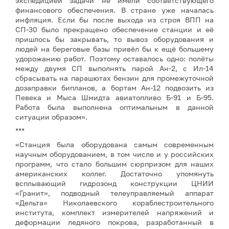
экспедицией задачи не имели соответствующего
финансового обеспечения. В стране уже началась
инфляция. Если бы после выхода из строя ВПП на
СП-30 было прекращено обеспечение станции и её
пришлось бы закрывать, то вывоз оборудования и
людей на береговые базы привёл бы к ещё большему
удорожанию работ. Поэтому оставалось одно: полёты
между двумя СП выполнять парой Ан-2, с Ил-14
сбрасывать на парашютах бензин для промежуточной
дозаправки бипланов, а бортам Ан-12 подвозить из
Певека и Мыса Шмидта авиатопливо Б-91 и Б-95.
Работа была выполнена оптимальным в данной
ситуации образом».
***
«Станция была оборудована самым современным
научным оборудованием, в том числе и у российских
программ, что стало большим сюрпризом для наших
американских коллег. Достаточно упомянуть
всплывающий гидрозонд конструкции ЦНИИ
«Гранит», подводный телеуправляемый аппарат
«Дельта» Николаевского кораблестроительного
института, комплект измерителей напряжений и
деформации ледяного покрова, разработанный в