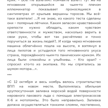
мгновение открывшийся за чьим-то плечом
иллюминатор показывает проносящиеся в
сантиметрах от крыльев вершины торосов. Мы всё-
таки взлетели! …Я не знаю, из какого теста сделаны
они – полярные лётчики. Каким запасом нравственной
крепости нужно обладать, каким чувством
ответственности и мужеством, насколько верить в
свои руки, чтобы вот так расчётливо и точно
поручиться за жизнь людей?.. И когда через мгновение
машина облегчённо пошла на высоте, я взглянул в
лица пилотов и устыдился того мгновенного укуса
страха, порождённого чьим-то паническим криком. Их
лица были спокойны и улыбчивы. – Кто орал? –
спросил кто-то из экипажа. Но мы спрятались за
шумом мотора…».
***
«С 12 октября и весь ноябрь велось строительство
ВПП на новом месте. Выполнялась обильная
круглосуточная заливка морской водой поверхности
неровного пакового льда с помощью электронасосов
К-6 и мотопомпы. Это было неправильно. Заливка
должна осуществляться тонкими слоями, постепенно,