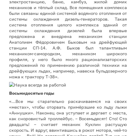
электростанцию, баню, камбуз, жилой домик
механиков и тёплый склад. Все помещения комплекса
были связаны единой системой водяного отопления от
системы охлаждения дизель-генераторов. Такая
система отопления целого комплекса зданий от
системы охлаждения дизелей была впервые
предложена и внедрена механиком станции
Анатолием Фёдоровичем Быковым на дрейфующей
станции СП-14. А.Ф. Быков был талантливым
механиком-самородком, механиком широкого
профиля, у него было много рационализаторских
предложений по применению различной техники на
дрейфующих льдах, например, навеска бульдозерного
ножа к трактору Т-38».
Восьмидесятые годы
«…Все мы старательно раскачиваемся на своих
«местах», чтобы оторвать примёрзшие ко льду лыжи
«Аннушки». Наконец она уступает и дергает с места,
как сноровистый троллейбус. – Восемьдесят! Сто! Сто
двадцать! – считает механик Куклин растущую
скорость. И вдруг, ввинтившись в рокот мотора, чей-то
крик: – Всё! Не взлетим!! Кончайте взлёт!! Тут же на