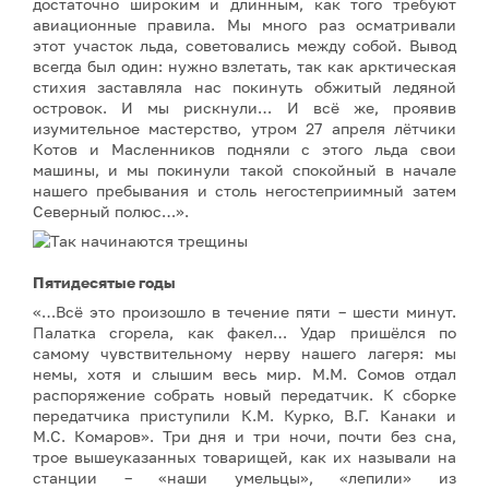
достаточно широким и длинным, как того требуют
авиационные правила. Мы много раз осматривали
этот участок льда, советовались между собой. Вывод
всегда был один: нужно взлетать, так как арктическая
стихия заставляла нас покинуть обжитый ледяной
островок. И мы рискнули… И всё же, проявив
изумительное мастерство, утром 27 апреля лётчики
Котов и Масленников подняли с этого льда свои
машины, и мы покинули такой спокойный в начале
нашего пребывания и столь негостеприимный затем
Северный полюс…».
Пятидесятые годы
«…Всё это произошло в течение пяти – шести минут.
Палатка сгорела, как факел… Удар пришёлся по
самому чувствительному нерву нашего лагеря: мы
немы, хотя и слышим весь мир. М.М. Сомов отдал
распоряжение собрать новый передатчик. К сборке
передатчика приступили К.М. Курко, В.Г. Канаки и
М.С. Комаров». Три дня и три ночи, почти без сна,
трое вышеуказанных товарищей, как их называли на
станции – «наши умельцы», «лепили» из