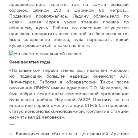
продовольствия, палатки, газ на самый большой
обломок, длиной 150 и шириной 80 метров…
Подвижки продолжались. Льдину обламывало по
краям, целая серия узких трещин прошла по
основному куску. Работы по спасению имущества
пришлось прекратить из-за полной их бесполезности.
Было совершенно неясно, куда перевозить, какой
кусок продержится, а какой лопнет».
Семидесятые годы
«Начальником первой смены был назначен молодой,
но подающий большие надежды океанолог А.Н.
Чилингаров. Работая в обсерватории Тикси после
окончания ЛВИМУ имени адмирала С.О. Макарова, он
был избран секретарём комсомольской организации
Булунского района Якутской АССР. Поэтому по его
инциативе первой смене станции СП-19 был присвоен
статус комсомольско-молодёжной. Коллектив станции
насчитывал 21 человека».
***
«…Биологическим объектам в Центральной Арктике