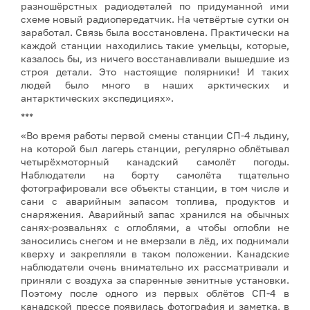
разношёрстных радиодеталей по придуманной ими
схеме новый радиопередатчик. На четвёртые сутки он
заработал. Связь была восстановлена. Практически на
каждой станции находились такие умельцы, которые,
казалось бы, из ничего восстанавливали вышедшие из
строя детали. Это настоящие полярники! И таких
людей было много в наших арктических и
антарктических экспедициях».
***
«Во время работы первой смены станции СП-4 льдину,
на которой был лагерь станции, регулярно облётывал
четырёхмоторный канадский самолёт погоды.
Наблюдатели на борту самолёта тщательно
фотографировали все объекты станции, в том числе и
сани с аварийным запасом топлива, продуктов и
снаряжения. Аварийный запас хранился на обычных
санях-розвальнях с оглоблями, а чтобы оглобли не
заносились снегом и не вмерзали в лёд, их поднимали
кверху и закрепляли в таком положении. Канадские
наблюдатели очень внимательно их рассматривали и
приняли с воздуха за спаренные зенитные установки.
Поэтому после одного из первых облётов СП-4 в
канадской прессе появилась фотография и заметка, в