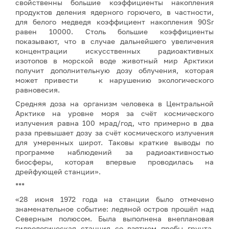
свойственны большие коэффициенты накопления
продуктов деления ядерного горючего, в частности,
для белого медведя коэффициент накопления 90Sr
равен 10000. Столь большие коэффициенты
показывают, что в случае дальнейшего увеличения
концентрации искусственных радиоактивных
изотопов в морской воде животный мир Арктики
получит дополнительную дозу облучения, которая
может привести к нарушению экологического
равновесия.
Средняя доза на организм человека в Центральной
Арктике на уровне моря за счёт космического
излучения равна 100 мрад/год, что примерно в два
раза превышает дозу за счёт космического излучения
для умеренных широт. Таковы краткие выводы по
программе наблюдений за радиоактивностью
биосферы, которая впервые проводилась на
дрейфующей станции».
***
«28 июня 1972 года на станции было отмечено
знаменательное событие: ледяной остров прошёл над
Северным полюсом. Была выполнена внеплановая
гидрологическая станция со взятием пробы грунта,