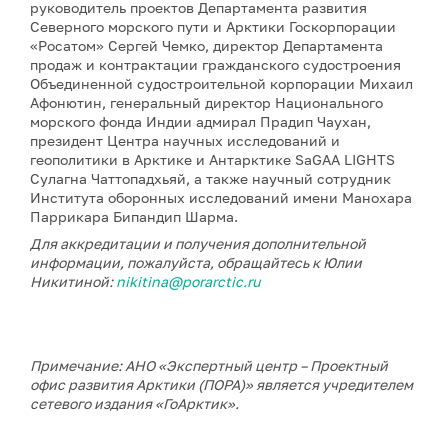
руководитель проектов Департамента развития
Северного морского пути и Арктики Госкорпорации
«Росатом» Сергей Чемко, директор Департамента
продаж и контрактации гражданского судостроения
Объединенной судостроительной корпорации Михаил
Афонютин, генеральный директор Национального
морского фонда Индии адмирал Прадип Чаухан,
президент Центра научных исследований и
геополитики в Арктике и Антарктике SaGAA LIGHTS
Сулагна Чаттопадхьяй, а также научный сотрудник
Института оборонных исследований имени Манохара
Паррикара Бипандип Шарма.
Для аккредитации и получения дополнительной
информации, пожалуйста, обращайтесь к Юлии
Никитиной:
nikitina@porarctic.ru
Примечание: АНО «Экспертный центр – Проектный
офис развития Арктики (ПОРА)» является учредителем
сетевого издания «ГоАрктик».