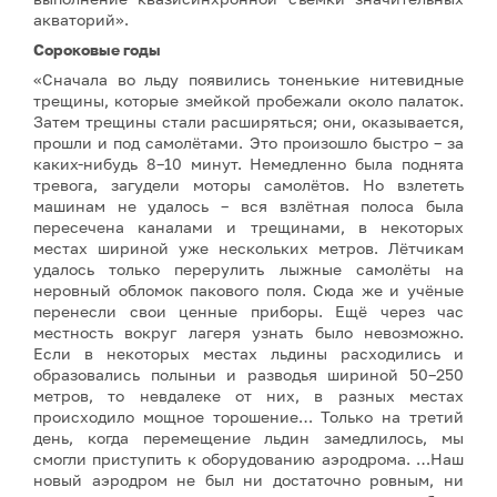
акваторий».
Сороковые годы
«Сначала во льду появились тоненькие нитевидные
трещины, которые змейкой пробежали около палаток.
Затем трещины стали расширяться; они, оказывается,
прошли и под самолётами. Это произошло быстро – за
каких-нибудь 8–10 минут. Немедленно была поднята
тревога, загудели моторы самолётов. Но взлететь
машинам не удалось – вся взлётная полоса была
пересечена каналами и трещинами, в некоторых
местах шириной уже нескольких метров. Лётчикам
удалось только перерулить лыжные самолёты на
неровный обломок пакового поля. Сюда же и учёные
перенесли свои ценные приборы. Ещё через час
местность вокруг лагеря узнать было невозможно.
Если в некоторых местах льдины расходились и
образовались полыньи и разводья шириной 50–250
метров, то невдалеке от них, в разных местах
происходило мощное торошение… Только на третий
день, когда перемещение льдин замедлилось, мы
смогли приступить к оборудованию аэродрома. …Наш
новый аэродром не был ни достаточно ровным, ни