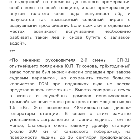
с выдержкой по времени до полного промерзания
слоёв воды по всей толщине, иначе промерзающая
внутри толстого слоя вода вспучивает лёд и
получается так называемый «слоёный пирог» с
воздушными прослойками. Если всё-таки в отдельных
местах возникают вспучивания, необходимо
разбивать такой лёд и снова бутить с заливкой
водой».
***
«По мнению руководителя 2-й смены СП-31,
опытнейшего полярника Ю.П. Тихонова, трёхгодичный
запас топлива был экономически оправдан при завозе
судовым вариантом, но сохранить такое большое
количество ГСМ при подвижках льда не всегда
представлялось возможным. Вместо соляровых печек
в жилых и служебных домиках использовались
трамвайные печи – электронагреватели мощностью до
1,5 кВт. Это позволяли 48-киловаттные дизель-
генераторы станции. В связи с этим заметно
уменьшились загрязнение и таяние льдины. Тем не
менее, благодаря очень южному дрейфу станции
(около 300 км от канадского побережья), на
поверхности льдины до 16 сентября продолжалось