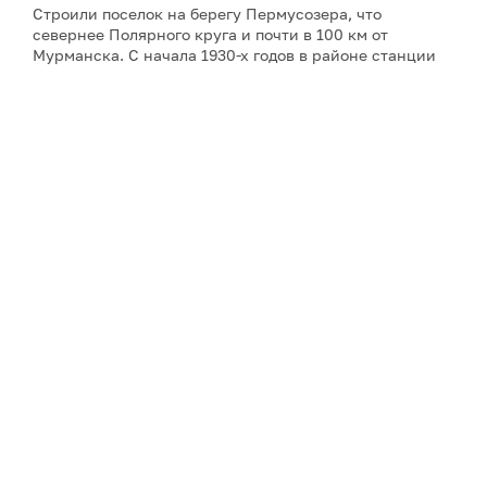
Строили поселок на берегу Пермусозера, что
севернее Полярного круга и почти в 100 км от
Мурманска. С начала 1930-х годов в районе станции
Оленья обнаружены железорудные месторождения. 7
августа 1949 года были начаты горные работы и
строительство рудника открытых разработок, в этот
же день происходит торжественная закладка первого
дома будущего города. Были построены горно-
обогатительный комбинат, а позже и
авиабаза. Сейчас население Оленегорска превышает
двадцать тысяч жителей.
Некоторые из промышленных арктических городов
связаны наземной транспортной сетью в
подобие
цепочек
. Оленегорск находится в «цепочке» Кировск
– Апатиты – Мончегорск.
Несколько веков назад на территории нынешнего
Оленегорска жили саамы. С 1574 года на тех землях
располагался древний Масельгский погост. Точной
информации о нем мало. Описание Масельги, ее
жителей, занятий, окружающей природы есть в
записках отдельных писателей, ученых,
путешественников, прошедших старинным Кольским
трактом.