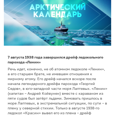
7 августа 1938 года завершился дрейф ледокольного
парохода «Ленин»
Речь идет, конечно, не об атомном ледоколе «Ленин»,
а его старшем брате, не имевшем отношения к
мирному атому. Его дрейф начался вскоре после
начала легендарного дрейфа парохода «Георгий
Седов», в юго-западной части моря Лаптевых. «Ленин»
(капитан – Андрей Койвунен) вместе с караваном из
пяти судов был затёрт льдами. Зимовать пришлось в
море Лаптевых, в экстремальной ситуации, по сути – в
плену у северной стихии. Только в августе 1938-го
ледокол «Красин» вывел его из плена – дрейф