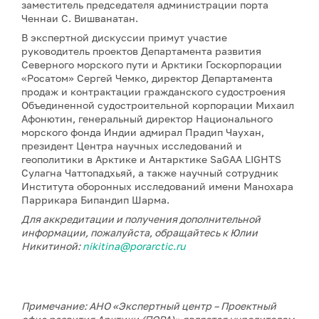
заместитель председателя администрации порта
Ченнаи С. Вишванатан.
В экспертной дискуссии примут участие
руководитель проектов Департамента развития
Северного морского пути и Арктики Госкорпорации
«Росатом» Сергей Чемко, директор Департамента
продаж и контрактации гражданского судостроения
Объединенной судостроительной корпорации Михаил
Афонютин, генеральный директор Национального
морского фонда Индии адмирал Прадип Чаухан,
президент Центра научных исследований и
геополитики в Арктике и Антарктике SaGAA LIGHTS
Сулагна Чаттопадхьяй, а также научный сотрудник
Института оборонных исследований имени Манохара
Паррикара Бипандип Шарма.
Для аккредитации и получения дополнительной
информации, пожалуйста, обращайтесь к Юлии
Никитиной:
nikitina@porarctic.ru
Примечание: АНО «Экспертный центр – Проектный