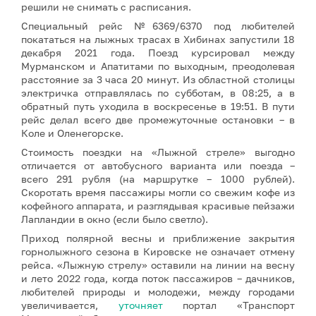
решили не снимать с расписания.
Специальный рейс №6369/6370 под любителей
покататься на лыжных трасах в Хибинах запустили 18
декабря 2021 года. Поезд курсировал между
Мурманском и Апатитами по выходным, преодолевая
расстояние за 3 часа 20 минут. Из областной столицы
электричка отправлялась по субботам, в 08:25, а в
обратный путь уходила в воскресенье в 19:51. В пути
рейс делал всего две промежуточные остановки – в
Коле и Оленегорске.
Стоимость поездки на «Лыжной стреле» выгодно
отличается от автобусного варианта или поезда –
всего 291 рубля (на маршрутке – 1000 рублей).
Скоротать время пассажиры могли со свежим кофе из
кофейного аппарата, и разглядывая красивые пейзажи
Лапландии в окно (если было светло).
Приход полярной весны и приближение закрытия
горнолыжного сезона в Кировске не означает отмену
рейса. «Лыжную стрелу» оставили на линии на весну
и лето 2022 года, когда поток пассажиров – дачников,
любителей природы и молодежи, между городами
увеличивается,
уточняет
портал «Транспорт