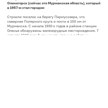
Оленегорск (сейчас это Мурманская область), который
в 1957-м стал городом
Строили поселок на берегу Пермусозера, что
севернее Полярного круга и почти в 100 км от
Мурманска. С начала 1930-х годов в районе станции
Оленья обнаружены железорудные месторождения. 7
августа 1949 года были начаты горные работы и
строительство рудника открытых разработок, в этот
же день происходит торжественная закладка первого
дома будущего города. Были построены горно-
обогатительный комбинат, а позже и
авиабаза. Сейчас население Оленегорска превышает
двадцать тысяч жителей.
Некоторые из промышленных арктических городов
связаны наземной транспортной сетью в
подобие
цепочек
. Оленегорск находится в «цепочке» Кировск
– Апатиты – Мончегорск.
Несколько веков назад на территории нынешнего
Оленегорска жили саамы. С 1574 года на тех землях
располагался древний Масельгский погост. Точной
информации о нем мало. Описание Масельги, ее
жителей, занятий, окружающей природы есть в