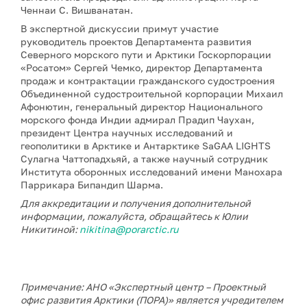
Ченнаи С. Вишванатан.
В экспертной дискуссии примут участие
руководитель проектов Департамента развития
Северного морского пути и Арктики Госкорпорации
«Росатом» Сергей Чемко, директор Департамента
продаж и контрактации гражданского судостроения
Объединенной судостроительной корпорации Михаил
Афонютин, генеральный директор Национального
морского фонда Индии адмирал Прадип Чаухан,
президент Центра научных исследований и
геополитики в Арктике и Антарктике SaGAA LIGHTS
Сулагна Чаттопадхьяй, а также научный сотрудник
Института оборонных исследований имени Манохара
Паррикара Бипандип Шарма.
Для аккредитации и получения дополнительной
информации, пожалуйста, обращайтесь к Юлии
Никитиной:
nikitina@porarctic.ru
Примечание: АНО «Экспертный центр – Проектный
офис развития Арктики (ПОРА)» является учредителем