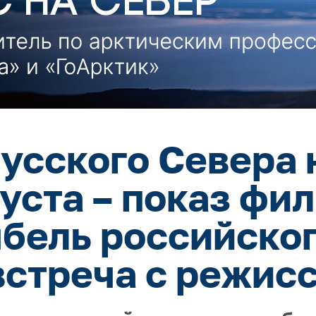
усского Севера 
густа – показ фи
ыбель российског
встреча с режис