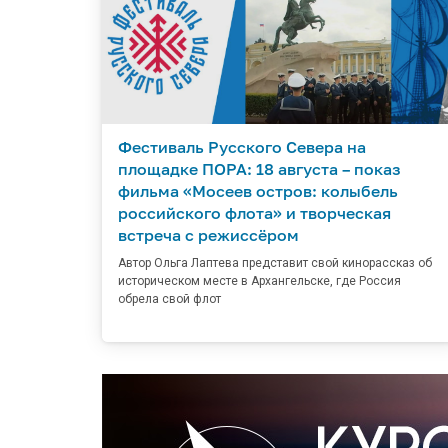
Фестиваль Русского Севера на
площадке ПОРА: 18 августа – показ
фильма «Мосеев остров: колыбель
российского флота» и творческая
встреча с режиссёром
Автор Ольга Лаптева представит свой кинорассказ об
историческом месте в Архангельске, где Россия
обрела свой флот