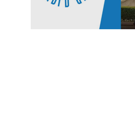
18 августа 2026 года в 19:00 на московс
пройдет вторая встреча Фестиваля Русск
«Мосеев остров: колыбель российского ф
вал, д. 7, стр. 1 – м. Октябрьская или м. Д
Мосеев остров в Архангельске – это место,
первая государственная судоверфь на Север
построенной яхте «Святой Пётр» царь вп
(«флаг царя Московского»). На Мосеевом о
сухогрузы и деревянные реплики «бывалы
быть великой морской державой, чтут и с
«открываются ворота в Арктику».