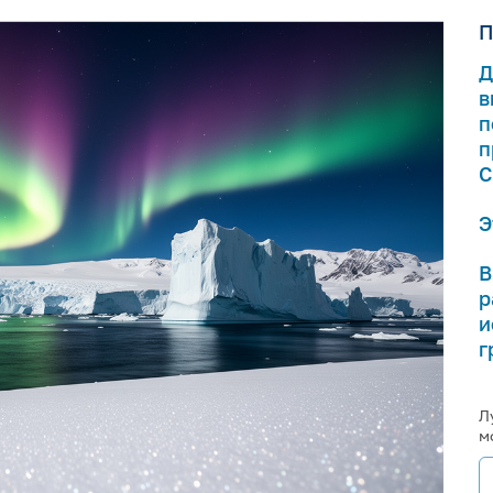
П
Д
в
п
п
С
Э
В
р
и
г
Л
м