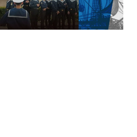
кой площадке Экспертного центра ПОРА
ого Севера с показом документального фильма
лота» режиссера Ольги Лаптевой (ул. Коровий
обрынинская).
 где Россия обрела свой флот. Там была создана
е России по указу Петра I и там в 1693 году на
ервые поднял исторический российский триколор
строве до сих пор строят суда: огромные
х» кочей. Там поддерживают стремление России
охраняют своё культурное наследие. И именно там