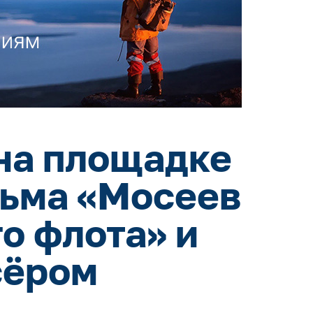
на площадке
льма «Мосеев
о флота» и
сёром