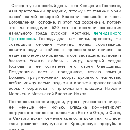
- Сегодня у нас особый день – это Крещение Господне,
наш престольный праздник, потому что главный храм
нашей самой северной Епархии посвящён в честь
Богоявления Господне. И этот год особенный, потому
что мы празднуем 520 лет со времени основания
начального града русской Арктики,
легендарного
Пустозерска
. Господь дал нам силы, крепость, мы
совершили сегодня молитву, ночью собравшись,
освятив воду, а сейчас с прихожанами пришли на
нашу заполярную иордань, чтобы засвидетельствовать
благость Божию, любовь к миру, который создал
Господь и не оставляет его своей благодатью.
Поздравляю всех с праздником, желаю помощи
Божьей, приумножения добра, духовного единства,
любви между всеми людьми и крепкой православной
веры, - обратился к прихожанам владыка Нарьян-
Марской и Мезенской Епархии Иаков.
После освящение иордани, утром купающихся ничуть
не меньше чем ночью. Владыка комментирует
погружение прихожан словами: «Во имя Отца, и Сына,
и Святого духа», отмечая крепость духа тех, кто всё-
таки решился окунуться в Крещенскую прорубь с
головой.