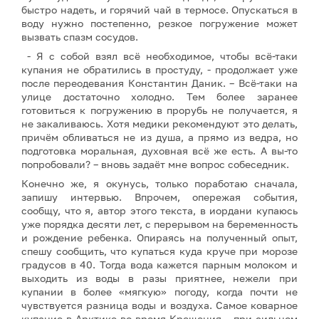
быстро надеть, и горячий чай в термосе. Опускаться в
воду нужно постепенно, резкое погружение может
вызвать спазм сосудов.
- Я с собой взял всё необходимое, чтобы всё-таки
купания не обратились в простуду, - продолжает уже
после переодевания Константин Даник. – Всё-таки на
улице достаточно холодно. Тем более заранее
готовиться к погружению в прорубь не получается, я
не закаливаюсь. Хотя медики рекомендуют это делать,
причём обливаться не из душа, а прямо из ведра, но
подготовка моральная, духовная всё же есть. А вы-то
попробовали? – вновь задаёт мне вопрос собеседник.
Конечно же, я окунусь, только поработаю сначала,
запишу интервью. Впрочем, опережая события,
сообщу, что я, автор этого текста, в иордани купаюсь
уже порядка десяти лет, с перерывом на беременность
и рождение ребенка. Опираясь на полученный опыт,
спешу сообщить, что купаться куда круче при морозе
градусов в 40. Тогда вода кажется парным молоком и
выходить из воды в разы приятнее, нежели при
купании в более «мягкую» погоду, когда почти не
чувствуется разница воды и воздуха. Самое коварное
купание в Арктике во время Крещения – при сильном