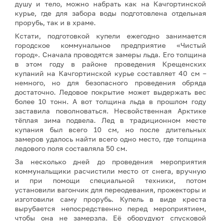
душу и тело, можно набрать как на Качгортинской
курье, где для забора воды подготовлена отдельная
прорубь, так и в храме.
Кстати, подготовкой купели ежегодно занимается
городское коммунальное предприятие «Чистый
город». Сначала проводятся замеры льда. Его толщина
в этом году в районе проведения Крещенских
купаний на Качгортинской курье составляет 40 см –
немного, но для безопасного проведения обряда
достаточно. Ледовое покрытие может выдержать вес
более 10 тонн. А вот толщина льда в прошлом году
заставила поволноваться. Несвойственная Арктике
тёплая зима подвела. Лед в традиционном месте
купания был всего 10 см, но после длительных
замеров удалось найти всего одно место, где толщина
ледового поля составляла 50 см.
За несколько дней до проведения мероприятия
коммунальщики расчистили место от снега, вручную
и при помощи специальной техники, потом
установили вагончик для переодевания, прожекторы и
изготовили саму прорубь. Купель в виде креста
вырубается непосредственно перед мероприятием,
чтобы она не замерзла. Её оборудуют спусковой