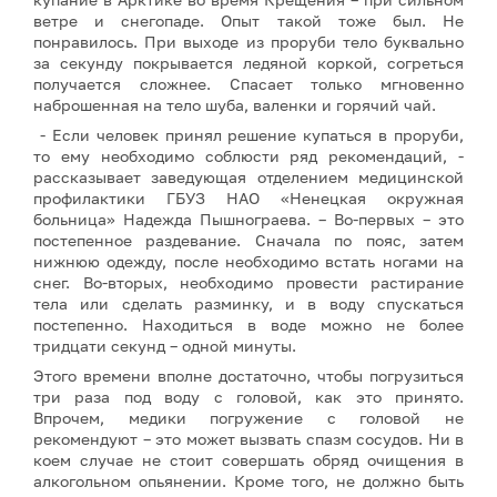
ветре и снегопаде. Опыт такой тоже был. Не
понравилось. При выходе из проруби тело буквально
за секунду покрывается ледяной коркой, согреться
получается сложнее. Спасает только мгновенно
наброшенная на тело шуба, валенки и горячий чай.
- Если человек принял решение купаться в проруби,
то ему необходимо соблюсти ряд рекомендаций, -
рассказывает заведующая отделением медицинской
профилактики ГБУЗ НАО «Ненецкая окружная
больница» Надежда Пышнограева. – Во-первых – это
постепенное раздевание. Сначала по пояс, затем
нижнюю одежду, после необходимо встать ногами на
снег. Во-вторых, необходимо провести растирание
тела или сделать разминку, и в воду спускаться
постепенно. Находиться в воде можно не более
тридцати секунд – одной минуты.
Этого времени вполне достаточно, чтобы погрузиться
три раза под воду с головой, как это принято.
Впрочем, медики погружение с головой не
рекомендуют – это может вызвать спазм сосудов. Ни в
коем случае не стоит совершать обряд очищения в
алкогольном опьянении. Кроме того, не должно быть