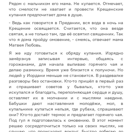
Рядом с мальчиком его мама. Не купается. Отмечает,
что смелости не хватает и провести Крещенские
купания предпочитает дома в душе.
- Ведь как говорится в Предании, вся вода в ночь на
Крещение освящается. Считается, что она везде
святая, а не только там, где её освятил священник. Так
что я дома пройду омовение, - смеясь, отвечает мама
Матвея Любовь.
Я же иду готовиться к обряду купания. Изрядно
замёрзнув записывая интервью, общаясь с
горожанами, для начала выпиваю горячего чая и
делаю разминку. Время уже близится к полуночи. Но
людей у Иордани меньше не становится. В раздевалке
разговоры без остановки. Кто-то пришёл в первый раз
и спрашивает советов у бывалых, кто-то уже
искупался и благодать, переполняющая сердце и душу,
оставляет их в молчании и с мыслями наедине.
Бабушки дают наставления молодёжи, мол, в
купальнике купаться нельзя, где рубаха, спрашивают
они? Кто-то достаёт термос и предлагает горячего чая.
Под гул я подготовилась к омовению. В этот момент
решаю сосредоточиться только на своих мыслях, не
слушаю, что происходит вокруг. Быстро добегаю до