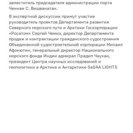
заместитель председателя администрации порта
Ченнаи С. Вишванатан.
В экспертной дискуссии примут участие
руководитель проектов Департамента развития
Северного морского пути и Арктики Госкорпорации
«Росатом» Сергей Чемко, директор Департамента
продаж и контрактации гражданского судостроения
Объединенной судостроительной корпорации Михаил
Афонютин, генеральный директор Национального
морского фонда Индии адмирал Прадип Чаухан,
президент Центра научных исследований и
геополитики в Арктике и Антарктике SaGAA LIGHTS
Сулагна Чаттопадхьяй, а также научный сотрудник
Института оборонных исследований имени Манохара
Паррикара Бипандип Шарма.
Для аккредитации и получения дополнительной
информации, пожалуйста, обращайтесь к Юлии
Никитиной:
nikitina@porarctic.ru
Примечание: АНО «Экспертный центр – Проектный