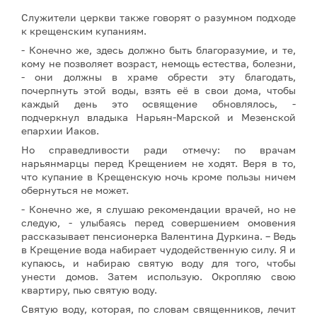
Служители церкви также говорят о разумном подходе
к крещенским купаниям.
- Конечно же, здесь должно быть благоразумие, и те,
кому не позволяет возраст, немощь естества, болезни,
- они должны в храме обрести эту благодать,
почерпнуть этой воды, взять её в свои дома, чтобы
каждый день это освящение обновлялось, -
подчеркнул владыка Нарьян-Марской и Мезенской
епархии Иаков.
Но справедливости ради отмечу: по врачам
нарьянмарцы перед Крещением не ходят. Веря в то,
что купание в Крещенскую ночь кроме пользы ничем
обернуться не может.
- Конечно же, я слушаю рекомендации врачей, но не
следую, - улыбаясь перед совершением омовения
рассказывает пенсионерка Валентина Дуркина. – Ведь
в Крещение вода набирает чудодейственную силу. Я и
купаюсь, и набираю святую воду для того, чтобы
унести домов. Затем использую. Окропляю свою
квартиру, пью святую воду.
Святую воду, которая, по словам священников, лечит