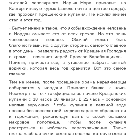
жителей заполярного Нарьян-Мара приходит на
Качгортинскую курью (заводь почти в центре города),
где проходят Крещенские купания. Не исключением
стал и этот год.
- Бытует мнение такое, что якобы вхождение человека
в Иордан омывает его от всех грехов. Но это лишь
человеческое поверье. Обычай может быть
благочестивый, но, с другой стороны, самое-то главное
в этот день – разделить радость от Крещения Господня
в храме, - поясняет иерей Ярослав Барабанщиков. –
Придти, причаститься, в утешение набрать святой
водички, которая весь год хранится. Вот это самое
главное.
Тем не менее, после посещение храма нарьянмарцы
собираются у иордани. Приходят ближе к ночи.
Несмотря на то, что официальное начало Крещенских
купаний с 18 часов 18 января. В 22 часа – основной
наплыв верующих. Чтобы купания в ледяной воде
прошли без последствий, медики заранее обращаются
к горожанам, рекомендуя взять с собой большое
махровое полотенце, чтобы после купания
растереться и избежать переохлаждения. Также
нужна удобная сухая сменная одежда, которую можно