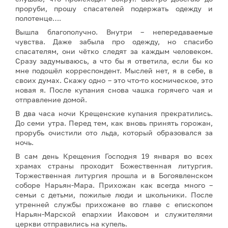
проруби, прошу спасателей подержать одежду и
полотенце….
Вышла благополучно. Внутри – непередаваемые
чувства. Даже забыла про одежду, но спасибо
спасателям, они чётко следят за каждым человеком.
Сразу задумываюсь, а что бы я ответила, если бы ко
мне подошёл корреспондент. Мыслей нет, я в себе, в
своих думах. Скажу одно – это что-то космическое, это
новая я. После купания снова чашка горячего чая и
отправление домой.
В два часа ночи Крещенские купания прекратились.
До семи утра. Перед тем, как вновь принять горожан,
прорубь очистили ото льда, который образовался за
ночь.
В сам день Крещения Господня 19 января во всех
храмах страны проходит Божественная литургия.
Торжественная литургия прошла и в Богоявленском
соборе Нарьян-Мара. Прихожан как всегда много –
семьи с детьми, пожилые люди и школьники. После
утренней службы прихожане во главе с епископом
Нарьян-Марской епархии Иаковом и служителями
церкви отправились на купель.