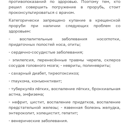
противопоказаний по здоровью. Поэтому тем, кто
решил совершить погружение в прорубь, стоит
проконсультироваться с врачом.
Категорически запрещено купание в крещенской
проруби при наличии следующих проблем со
здоровьем:
- воспалительные заболевания носоглотки,
придаточных полостей носа, отиты;
- сердечно-сосудистые заболевания;
- эпилепсия, перенесённые травмы черепа, склероз
сосудов головного мозга; - невриты, полиневриты;
- сахарный диабет, тиреотоксикоз;
- глаукома, конъюнктивит;
- туберкулёз лёгких, воспаление лёгких, бронхиальная
астма, эмфизема;
- нефрит, цистит, воспаление придатков, воспаление
предстательной железы; - язвенная болезнь желудка,
энтероколит, холецистит, гепатит;
- венерические заболевания.