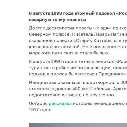
8 августа 1990 года атомный ледокол «Ро
северную точку планеты
Долгие десятилетия простым людям приход
Северном полюсе. Писатель Лазарь Лагин е
сказочной повести «Старик Хоттабыч» в ту
казалось фантастикой. Но с появлением а
морского пути сказка стала былью.
8 августа 1990 года атомный ледокол «Ро
туристов: в рейсе им читали лекции, пок
подход к полюсу был отмечен Праздником
Инициатива оказалась плодотворной: с 20
атомном ледоколе «50 лет Победы». Аркти
недостаточно активно, но неуклонно.
GoArctic
рассказал
историю легендарного 
1977 года.