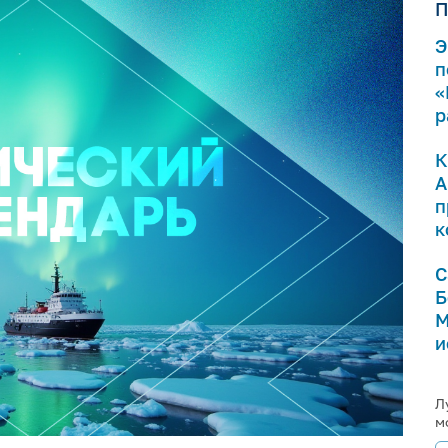
П
Э
п
«
р
К
А
п
к
С
Б
М
и
Л
м