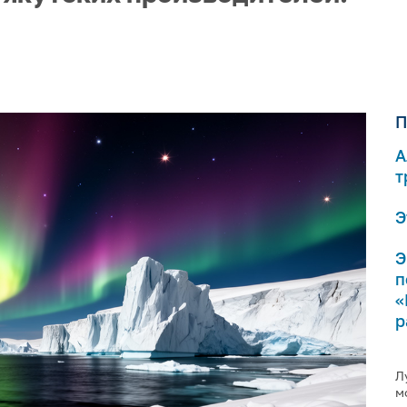
П
А
т
Э
Э
п
«
р
Л
м