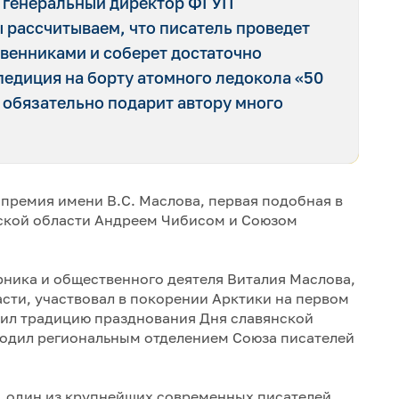
л генеральный директор ФГУП
 рассчитываем, что писатель проведет
венниками и соберет достаточно
педиция на борту атомного ледокола «50
 обязательно подарит автору много
премия имени В.С. Маслова, первая подобная в
ской области Андреем Чибисом и Союзом
ника и общественного деятеля Виталия Маслова,
сти, участвовал в покорении Арктики на первом
дил традицию празднования Дня славянской
водил региональным отделением Союза писателей
 один из крупнейших современных писателей