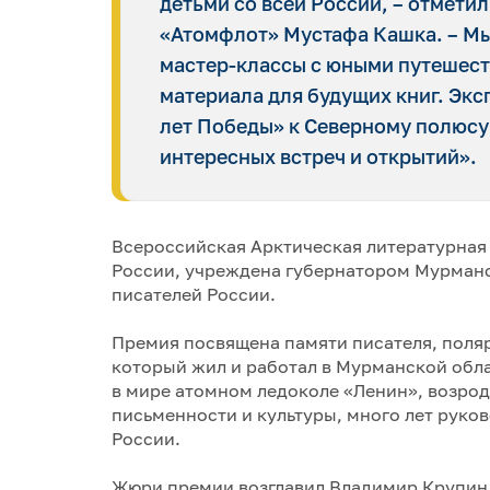
детьми со всей России, – отмети
«Атомфлот» Мустафа Кашка. – Мы
мастер-классы с юными путешест
материала для будущих книг. Экс
лет Победы» к Северному полюсу
интересных встреч и открытий».
Всероссийская Арктическая литературная 
России, учреждена губернатором Мурман
писателей России.
Премия посвящена памяти писателя, поляр
который жил и работал в Мурманской обла
в мире атомном ледоколе «Ленин», возро
письменности и культуры, много лет руко
России.
Жюри премии возглавил Владимир Крупин,