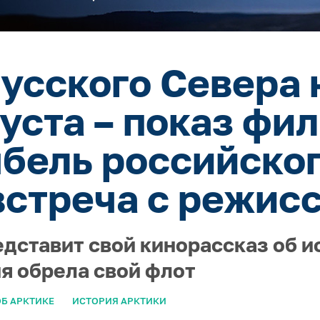
усского Севера 
густа – показ фи
ыбель российског
встреча с режис
едставит свой кинорассказ об и
ия обрела свой флот
Б АРКТИКЕ
ИСТОРИЯ АРКТИКИ