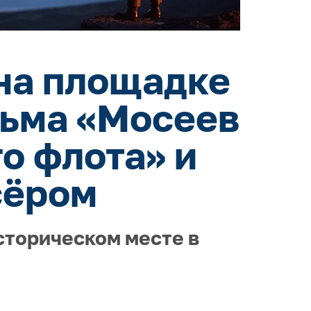
на площадке
льма «Мосеев
о флота» и
сёром
сторическом месте в