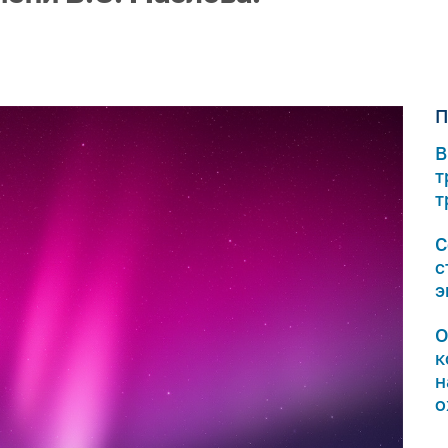
П
В
т
т
С
с
э
О
к
н
о