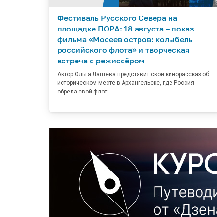
Фестиваль Русского Севера на
площадке ПОРА: 18 августа – показ
фильма «Мосеев остров: колыбель
российского флота» и творческая
встреча с режиссёром
Автор Ольга Лаптева представит свой кинорассказ об
историческом месте в Архангельске, где Россия
обрела свой флот