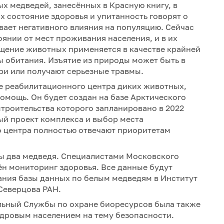
ых медведей, занесённых в Красную книгу, в
х состояние здоровья и упитанность говорят о
вает негативного влияния на популяцию. Сейчас
янии от мест проживания населения, и в их
щение животных применяется в качестве крайней
ы обитания. Изъятие из природы может быть в
ери или получают серьезные травмы.
ие реабилитационного центра диких животных,
омощь. Он будет создан на базе Арктического
троительства которого запланировано в 2022
ный проект комплекса и выбор места
 центра полностью отвечают приоритетам
ы два медведя. Специалистами Московского
н мониторинг здоровья. Все данные будут
ания базы данных по белым медведям в Институт
Северцова РАН.
льный Службы по охране биоресурсов была также
ндровым населением на тему безопасности.