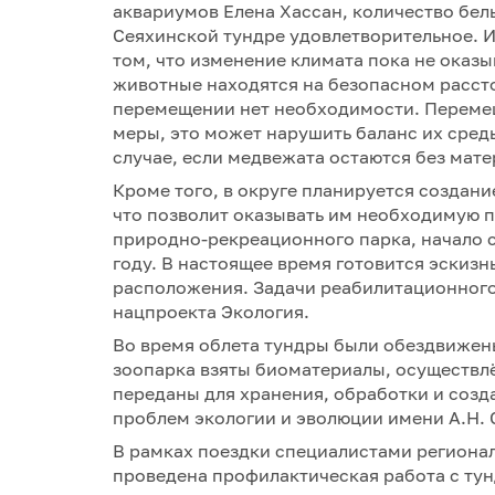
аквариумов Елена Хассан, количество бел
Сеяхинской тундре удовлетворительное. И
том, что изменение климата пока не оказы
животные находятся на безопасном рассто
перемещении нет необходимости. Переме
меры, это может нарушить баланс их сред
случае, если медвежата остаются без мат
Кроме того, в округе планируется создан
что позволит оказывать им необходимую п
природно-рекреационного парка, начало с
году. В настоящее время готовится эскиз
расположения. Задачи реабилитационного
нацпроекта Экология.
Во время облета тундры были обездвижен
зоопарка взяты биоматериалы, осуществлё
переданы для хранения, обработки и созд
проблем экологии и эволюции имени А.Н. 
В рамках поездки специалистами региона
проведена профилактическая работа с ту