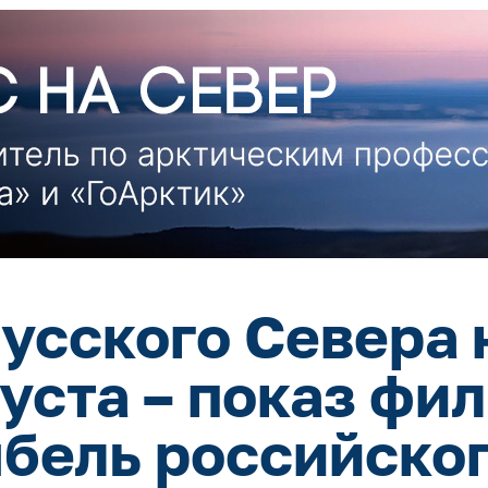
усского Севера 
густа – показ фи
ыбель российског