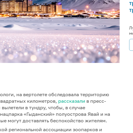
т
т
Л
м
ологи, на вертолете обследовала территорию
квадратных километров,
рассказали
в пресс-
вылетели в тундру, чтобы, в случае
нацпарка «Гыданский» полуострова Явай и на
ые могут доставлять беспокойство жителям.
кой региональной ассоциации зоопарков и