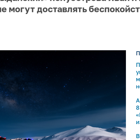
е могут доставлять беспокойс
П
П
у
м
н
А
8
«
и
В