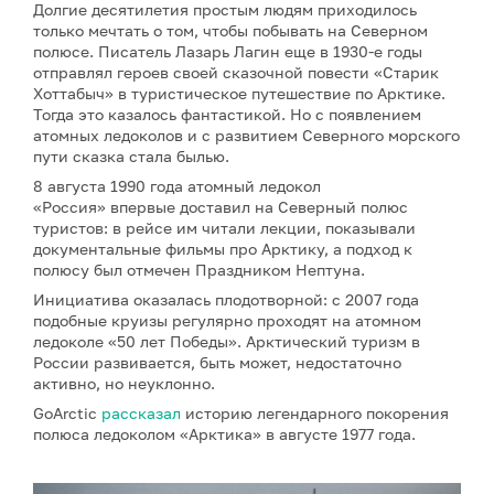
Долгие десятилетия простым людям приходилось
только мечтать о том, чтобы побывать на Северном
полюсе. Писатель Лазарь Лагин еще в 1930-е годы
отправлял героев своей сказочной повести «Старик
Хоттабыч» в туристическое путешествие по Арктике.
Тогда это казалось фантастикой. Но с появлением
атомных ледоколов и с развитием Северного морского
пути сказка стала былью.
8 августа 1990 года атомный ледокол
«Россия» впервые доставил на Северный полюс
туристов: в рейсе им читали лекции, показывали
документальные фильмы про Арктику, а подход к
полюсу был отмечен Праздником Нептуна.
Инициатива оказалась плодотворной: с 2007 года
подобные круизы регулярно проходят на атомном
ледоколе «50 лет Победы». Арктический туризм в
России развивается, быть может, недостаточно
активно, но неуклонно.
GoArctic
рассказал
историю легендарного покорения
полюса ледоколом «Арктика» в августе 1977 года.