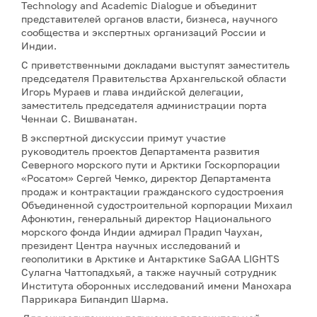
Technology and Academic Dialogue и объединит
представителей органов власти, бизнеса, научного
сообщества и экспертных организаций России и
Индии.
С приветственными докладами выступят заместитель
председателя Правительства Архангельской области
Игорь Мураев и глава индийской делегации,
заместитель председателя администрации порта
Ченнаи С. Вишванатан.
В экспертной дискуссии примут участие
руководитель проектов Департамента развития
Северного морского пути и Арктики Госкорпорации
«Росатом» Сергей Чемко, директор Департамента
продаж и контрактации гражданского судостроения
Объединенной судостроительной корпорации Михаил
Афонютин, генеральный директор Национального
морского фонда Индии адмирал Прадип Чаухан,
президент Центра научных исследований и
геополитики в Арктике и Антарктике SaGAA LIGHTS
Сулагна Чаттопадхьяй, а также научный сотрудник
Института оборонных исследований имени Манохара
Паррикара Бипандип Шарма.