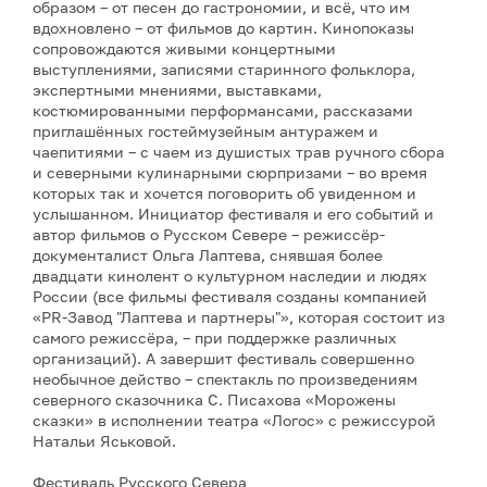
образом – от песен до гастрономии, и всё, что им
вдохновлено – от фильмов до картин. Кинопоказы
сопровождаются живыми концертными
выступлениями, записями старинного фольклора,
экспертными мнениями, выставками,
костюмированными перформансами, рассказами
приглашённых гостеймузейным антуражем и
чаепитиями – с чаем из душистых трав ручного сбора
и северными кулинарными сюрпризами – во время
которых так и хочется поговорить об увиденном и
услышанном. Инициатор фестиваля и его событий и
автор фильмов о Русском Севере – режиссёр-
документалист Ольга Лаптева, снявшая более
двадцати кинолент о культурном наследии и людях
России (все фильмы фестиваля созданы компанией
«PR-Завод "Лаптева и партнеры"», которая состоит из
самого режиссёра, – при поддержке различных
организаций). А завершит фестиваль совершенно
необычное действо – спектакль по произведениям
северного сказочника С. Писахова «Морожены
сказки» в исполнении театра «Логос» с режиссурой
Натальи Яськовой.
Фестиваль Русского Севера