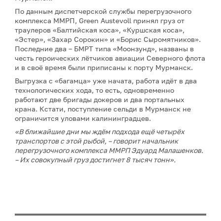
По данным диспетчерской службы перегрузочного
комплекса ММРП, Green Austevoll принял груз от
траулеров «Балтийская коса», «Куршская коса»,
«Эстер», «Захар Сорокин» и «Борис Сыромятников».
Последние два – БМРТ типа «Моонзунд», названы в
честь героических лётчиков авиации Северного флота
и в своё время были приписаны к порту Мурманск.
Выгрузка с «багамца» уже начата, работа идёт в два
технологических хода, то есть, одновременно
работают две бригады докеров и два портальных
крана. Кстати, поступление сельди в Мурманск не
ограничится уловами калининградцев.
«В ближайшие дни мы ждём подхода ещё четырёх
транспортов с этой рыбой, –
говорит начальник
перегрузочного комплекса ММРП Эдуард Малашенков.
– Их совокупный груз достигнет 8 тысяч тонн».