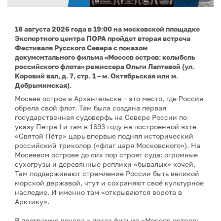
18 августа 2026 года в 19:00 на московской площадке
Экспертного центра ПОРА пройдет вторая встреча
Фестиваля Русского Севера с показом
документального фильма «Мосеев остров: колыбель
российского флота» режиссера Ольги Лаптевой (ул.
Коровий вал, д. 7, стр. 1 – м. Октябрьская или м.
Добрынинская).
Мосеев остров в Архангельске – это место, где Россия
обрела свой флот. Там была создана первая
государственная судоверфь на Севере России по
указу Петра I и там в 1693 году на построенной яхте
«Святой Пётр» царь впервые поднял исторический
российский триколор («флаг царя Московского»). На
Мосеевом острове до сих пор строят суда: огромные
сухогрузы и деревянные реплики «бывалых» кочей.
Там поддерживают стремление России быть великой
морской державой, чтут и сохраняют своё культурное
наследие. И именно там «открываются ворота в
Арктику».
В программе вечера – показ фильма «Мосеев остров: