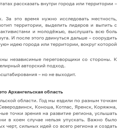
татах рассказать внутри города или территории –
х. За это время нужно исследовать местность,
нотип территории, выделить лидеров и выпить с
с активистами и молодёжью, выслушать всю боль
уга. И после этого двинуться дальше – соорудить
ую» идею города или территории, вокруг которой
жны независимые переговорщики со стороны. К
велирный авторский подход.
сштабирования – но не выходит.
это Архангельская область
льской области. Год мы ездили по разным точкам
 Северодвинск, Коноша, Котлас, Яренск, Коряжма,
зные точки зрения на развитие региона, услышать
 ни в коем случае нельзя упускать. Важно было
х черт, сильных идей со всего региона и создать