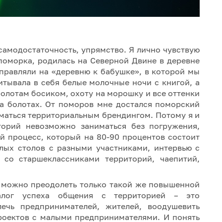
самодостаточность, упрямство. Я лично чувствую
поморка, родилась на Северной Двине в деревне
тправляли на «деревню к бабушке», в которой мы
итывала в себя белые молочные ночи с книгой, а
олотам босиком, охоту на морошку и все оттенки
на болотах. От поморов мне достался поморский
иматься территориальным брендингом. Потому я и
торий невозможно заниматься без погружения,
й процесс, который на 80-90 процентов состоит
глых столов с разными участниками, интервью с
со старшеклассниками территорий, чаепитий,
 можно преодолеть только такой же повышенной
Залог успеха общения с территорией – это
ечь предпринимателей, жителей, воодушевить
роектов с малыми предпринимателями. И понять