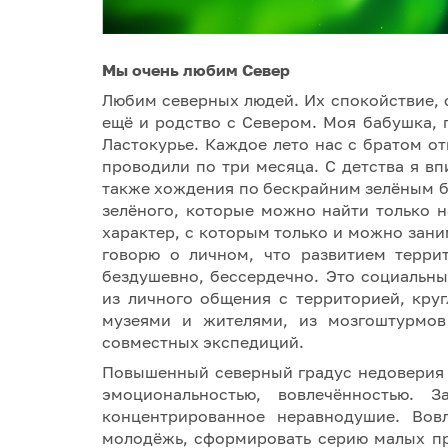
Мы очень любим Север
Любим северных людей. Их спокойствие, 
ещё и родство с Севером. Моя бабушка, 
Ластокурье. Каждое лето нас с братом о
проводили по три месяца. С детства я вп
также хождения по бескрайним зелёным б
зелёного, которые можно найти только 
характер, с которым только и можно зан
говорю о личном, что развитием терри
бездушевно, бессердечно. Это социальны
из личного общения с территорией, кру
музеями и жителями, из мозгоштурмов 
совместных экспедиций.
Повышенный северный градус недоверия
эмоциональностью, вовлечённостью. 
концентрированное неравнодушие. Вовл
молодёжь, сформировать серию малых п