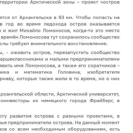
территории Арктической зоны – проект «остров
тся от Архангельска в 93 км. Чтобы попасть на
в год во время ледохода остров оказывается
я и жил Михайло Ломоносов, когда-то это место
времён Ломоносова тут сохранилось сообщество
слы требуют внимательного восстановления.
ы, - оживить остров, перезапустить сообщество
 старшеклассниками и малыми предпринимателями
явить имя Ломоносова, а также его соратников –
зика и математика Головина, изобретателя
рнаву, которые также жили в то время, но о них
рхангельской области, Арктический университет,
оинвесторы из немецкого города Фрайберг, в
ту развития острова с разными проектами, в
алые предприниматели острова. На данный момент
езов со всем необходимым оборудованием, есть