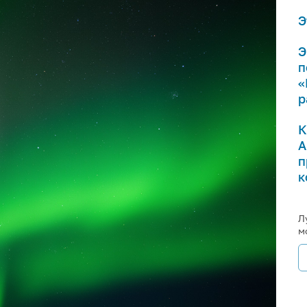
Э
Э
п
«
р
К
А
п
к
Л
м