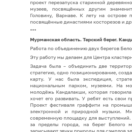
проект перезапуска старинной деревянно
музеев, посвящённых другим знамен
Головину, Варнаве. К лету на острове
посвящённые династиями косторезов и др
***
М
урманская область. Терский берег. Кан
Работа по объединению двух берегов Бело
Эту работу мы делаем для Центра кластер
Задача была – объединить две террито
стратегию, одно позиционирование, созда
карту. У нас была экспедиция, страте
национальным парком, музеями. На м
молодёжь Кандалакши, которая говорила 
хочет его развивать. У ребят есть свои
Проект фестиваля граффити на промышл
электронной и природной музыки. Мн
современную площадку для выступлений.
за пределы города, на берег Белого м
записывают звуки природы для сэмплов э