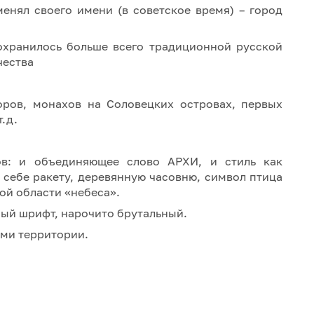
менял своего имени (в советское время) – город
охранилось больше всего традиционной русской
чества
оров, монахов на Соловецких островах, первых
.д.
ов: и объединяющее слово АРХИ, и стиль как
 себе ракету, деревянную часовню, символ птица
ой области «небеса».
ный шрифт, нарочито брутальный.
ми территории.