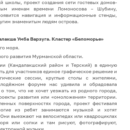
й школы, проект создания сети гостевых домов-
итым именам времени Ломоносова – Шубину,
 появится навигация и информационные стенды,
угим знаменитым людям острова.
далакша Умба Варзуга. Кластер «Беломорье»
го моря.
ного развития Мурманской области.
рии (Кандалакшский район и Терский) в единую
ть для участников единое графическое решение и
гические сессии, круглые столы с жителями,
олодёжном форуме нас удивила и обрадовала
о том, что не хочет уезжать из родного города,
 проекты развития или «омоложения» территории.
енных поверхностях города, проект фестиваля
огие из ребят занимаются музыкой и хотят
 Они выезжают на велосипедах или квадроциклах
оря или сопки и там рисуют, фотографируют,
лектронной музыки.