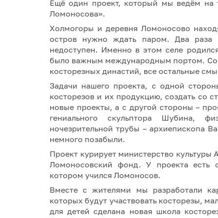
Ещё один проект, который мы ведём на 
Ломоносова».
Холмогоры и деревня Ломоносово находя
остров нужно ждать паром. Два раза 
недоступен. Именно в этом селе родилс
было важным международным портом. Со 
косторезных династий, все остальные смы
Задачи нашего проекта, с одной сторон
косторезов и их продукцию, создать со
новые проекты, а с другой стороны – про
гениального скульптора Шубина, фи
ночезрительной трубы – архиепископа Ва
немного позабыли.
Проект курирует министерство культуры А
Ломоносовский фонд. У проекта есть с
котором учился Ломоносов.
Вместе с жителями мы разработали кар
которых будут участвовать косторезы, м
для детей сделана новая школа костор