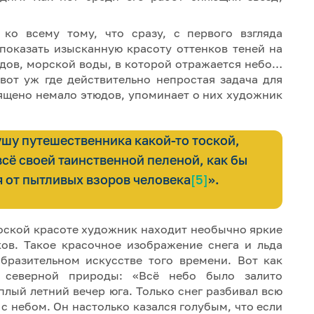
о всему тому, что сразу, с первого взгляда
 показать изысканную красоту оттенков теней на
ьдов, морской воды, в которой отражается небо…
вот уж где действительно непростая задача для
ящено немало этюдов, упоминает о них художник
ушу путешественника какой-то тоской,
сё своей таинственной пеленой, как бы
 от пытливых взоров человека
[5]
».
роской красоте художник находит необычно яркие
ков. Такое красочное изображение снега и льда
бразительном искусстве того времени. Вот как
 северной природы: «Всё небо было залито
плый летний вечер юга. Только снег разбивал всю
с небом. Он настолько казался голубым, что если