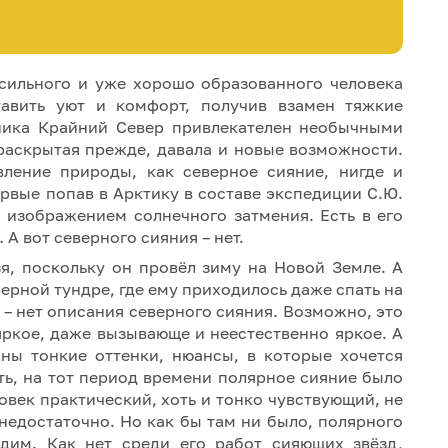
 сильного и уже хорошо образованного человека
авить уют и комфорт, получив взамен тяжкие
ника Крайний Север привлекателен необычными
раскрытая прежде, давала и новые возможности.
вление природы, как северное сияние, нигде и
рвые попав в Арктику в составе экспедиции С.Ю.
с изображением солнечного затмения. Есть в его
 А вот северного сияния – нет.
зя, поскольку он провёл зиму на Новой Земле. А
ерной тундре, где ему приходилось даже спать на
ге – нет описания северного сияния. Возможно, это
ркое, даже вызывающе и неестественно яркое. А
жны тонкие оттенки, нюансы, в которые хочется
ть, на тот период времени полярное сияние было
овек практический, хоть и тонко чувствующий, не
 недостаточно. Но как бы там ни было, полярного
дим. Как нет среди его работ сияющих звёзд,