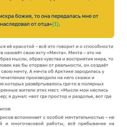
 искра божия, то она передалась мне от
унаследовал от отца»
[1]
.
я её красотой – всё это говорит и о способности
 назовёт свою яхту «Мечта». Мечта – это не
браз мысли, образ чувства и восприятия мира, то
овек как бы оторван от реальности, он создаёт
 свою мечту. А мечта об Арктике зародилась у
печатление производили на него сказки и
е которых развёртывалось где-то в полярных
ренные жители этих мест. «Мысли мои неслись
р; я думал: «вот где простор и раздолье, вот где
рисов вспоминает с особой мечтательностью – не
й и многочасовой работы, всё пребывание на