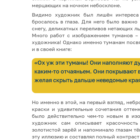
мерцающих на ночном небосклоне.
Видимо художник был лишён интереса к
бросалось в глаза. Для него было важно
снегу, деликатных переливов нетающих л
Много работ с изображением туманов – 
художника! Однако именно туманам посв
и в своей книге:
«Ох уж эти туманы! Они наполняют д
каким-то отчаяньем. Они покрывают в
желая скрыть дальше неведомые края
Но именно в этой, на первый взгляд, неб
краски и удивительные сочетания оттен
было действительно чем-то новым в изо
художник сам описывает красочность
золотистой зарёй и напоминало глазам тё
эту иллюзию и составлял полный контраст 