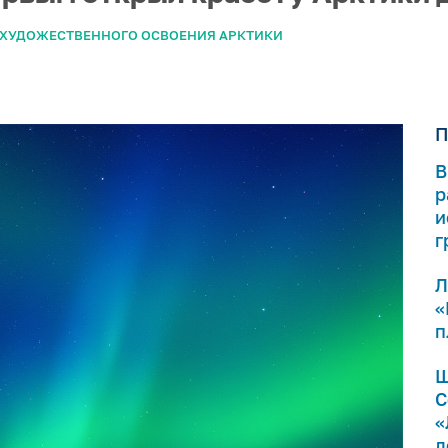
 ХУДОЖЕСТВЕННОГО ОСВОЕНИЯ АРКТИКИ
П
В
р
и
г
Л
«
п
Ш
С
«
л