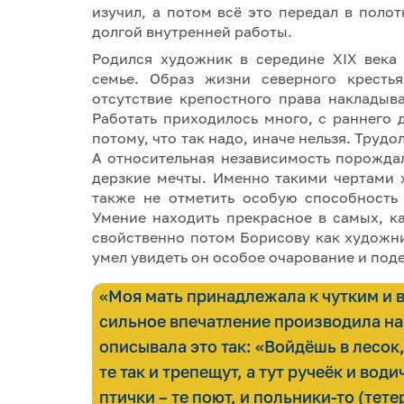
изучил, а потом всё это передал в полот
долгой внутренней работы.
Родился художник в середине XIX века
семье. Образ жизни северного крестья
отсутствие крепостного права накладыв
Работать приходилось много, с раннего 
потому, что так надо, иначе нельзя. Труд
А относительная независимость порожда
дерзкие мечты. Именно такими чертами 
также не отметить особую способность 
Умение находить прекрасное в самых, ка
свойственно потом Борисову как художни
умел увидеть он особое очарование и поде
«Моя мать принадлежала к чутким и 
сильное впечатление производила на 
описывала это так: «Войдёшь в лесок,
те так и трепещут, а тут ручеёк и води
птички – те поют, и польники-то (тете