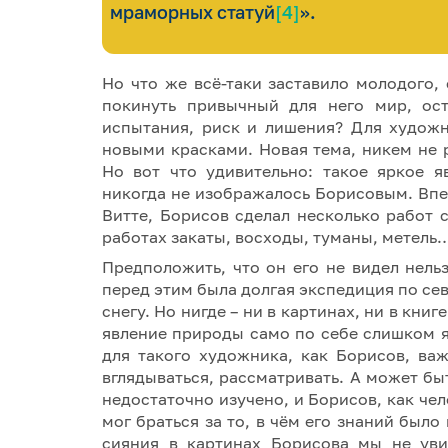
мраморных статуй
[4]
».
Но что же всё-таки заставило молодого,
покинуть привычный для него мир, ост
испытания, риск и лишения? Для худож
новыми красками. Новая тема, никем не 
Но вот что удивительно: такое яркое я
никогда не изображалось Борисовым. Впе
Витте, Борисов сделал несколько работ 
работах закаты, восходы, туманы, метель…
Предположить, что он его не видел нель
перед этим была долгая экспедиция по сев
снегу. Но нигде – ни в картинах, ни в кни
явление природы само по себе слишком я
для такого художника, как Борисов, ва
вглядываться, рассматривать. А может бы
недостаточно изучено, и Борисов, как чел
мог браться за то, в чём его знаний было
сияния в картинах Борисова мы не уви