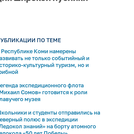
УБЛИКАЦИИ ПО ТЕМЕ
 Республике Коми намерены
азвивать не только событийный и
сторико-культурный туризм, но и
рибной
егенда экспедиционного флота
Михаил Сомов» готовится к роли
лавучего музея
кольники и студенты отправились на
еверный полюс в экспедиции
Ледокол знаний» на борту атомного
едокола «50 лет Победы»