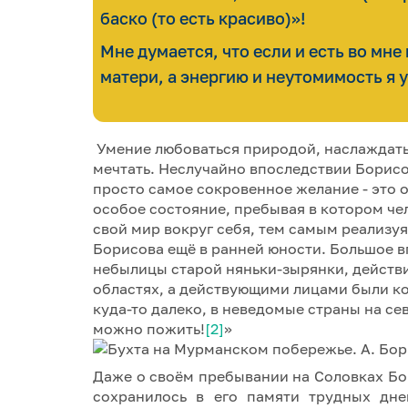
баско (то есть красиво)»!
Мне думается, что если и есть во мне
матери, а энергию и неутомимость я 
Умение любоваться природой, наслаждатьс
мечтать. Неслучайно впоследствии Борисов
просто самое сокровенное желание - это о
особое состояние, пребывая в котором чел
свой мир вокруг себя, тем самым реализуя
Борисова ещё в ранней юности. Большое в
небылицы старой няньки-зырянки, действи
областях, а действующими лицами были ко
куда-то далеко, в неведомые страны на севе
можно пожить!
[2]
»
Даже о своём пребывании на Соловках Бо
сохранилось в его памяти трудных дне