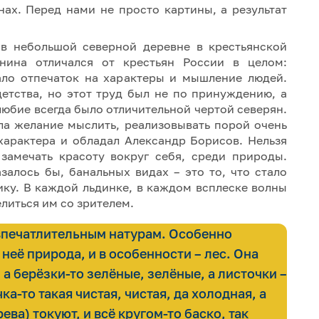
нах. Перед нами не просто картины, а результат
 в небольшой северной деревне в крестьянской
нина отличался от крестьян России в целом:
ало отпечаток на характеры и мышление людей.
детства, но этот труд был не по принуждению, а
олюбие всегда было отличительной чертой северян.
ла желание мыслить, реализовывать порой очень
характера и обладал Александр Борисов. Нельзя
замечать красоту вокруг себя, среди природы.
залось бы, банальных видах – это то, что стало
ку. В каждой льдинке, в каждом всплеске волны
литься им со зрителем.
впечатлительным натурам. Особенно
неё природа, и в особенности – лес. Она
 а берёзки-то зелёные, зелёные, а листочки –
чка-то такая чистая, чистая, да холодная, а
рева) токуют, и всё кругом-то баско, так