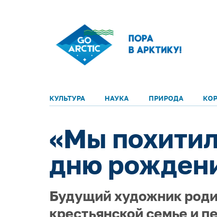
КУЛЬТУРА
НАУКА
ПРИРОДА
КО
«Мы похитил
дню рождени
Будущий художник родил
крестьянской семье и п