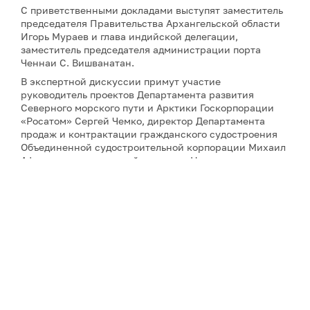
С приветственными докладами выступят заместитель
председателя Правительства Архангельской области
Игорь Мураев и глава индийской делегации,
заместитель председателя администрации порта
Ченнаи С. Вишванатан.
В экспертной дискуссии примут участие
руководитель проектов Департамента развития
Северного морского пути и Арктики Госкорпорации
«Росатом» Сергей Чемко, директор Департамента
продаж и контрактации гражданского судостроения
Объединенной судостроительной корпорации Михаил
Афонютин, генеральный директор Национального
морского фонда Индии адмирал Прадип Чаухан,
президент Центра научных исследований и
геополитики в Арктике и Антарктике SaGAA LIGHTS
Сулагна Чаттопадхьяй, а также научный сотрудник
Института оборонных исследований имени Манохара
Паррикара Бипандип Шарма.
Для аккредитации и получения дополнительной
информации, пожалуйста, обращайтесь к Юлии
Никитиной:
nikitina@porarctic.ru