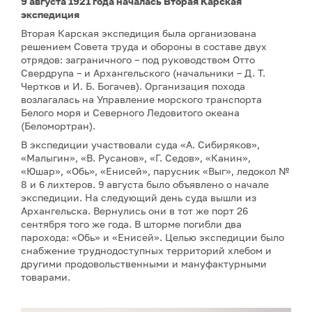
9 августа 1921 года началась Вторая Карская
экспедиция
Вторая Карская экспедиция была организована
решением Совета труда и обороны в составе двух
отрядов: заграничного – под руководством Отто
Свердрупа – и Архангельского (начальники – Д. Т.
Чертков и И. Б. Богачев). Организация похода
возлагалась на Управление морского транспорта
Белого моря и Северного Ледовитого океана
(Беломортран).
В экспедиции участвовали суда «А. Сибиряков»,
«Малыгин», «В. Русанов», «Г. Седов», «Канин»,
«Юшар», «Обь», «Енисей», парусник «Выг», ледокол №
8 и 6 лихтеров. 9 августа было объявлено о начале
экспедиции. На следующий день суда вышли из
Архангельска. Вернулись они в тот же порт 26
сентября того же года. В шторме погибли два
парохода: «Обь» и «Енисей». Целью экспедиции было
снабжение труднодоступных территорий хлебом и
другими продовольственными и мануфактурными
товарами.