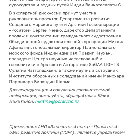
судоходства и водных путей Индии Венкатесапати С.
В экспертной дискуссии примут участие
руководитель проектов Департамента развития
Северного морского пути и Арктики Госкорпорации
«Росатом» Сергей Чемко, директор Департамента
продаж и контрактации гражданского судостроения
Объединенной судостроительной корпорации Михаил
Афонютин, генеральный директор Национального
морского фонда Индии адмирал Прадип Чаухан,
президент Центра научных исследований и
геополитики в Арктике и Антарктике SaGAA LIGHTS
Сулагна Чаттопадхьяй, а также научный сотрудник
Института оборонных исследований имени Манохара
Паррикара Бипандип Шарма.
Для аккредитации и получения дополнительной
информации, пожалуйста, обращайтесь к Юлии
Никитиной:
nikitina@porarctic.ru
Примечание: АНО «Экспертный центр – Проектный
офис развития Арктики (ПОРА)» является учредителем