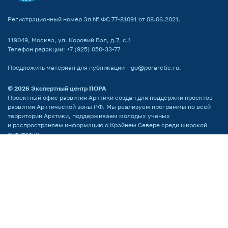
Регистрационный номер Эл № ФС 77-81091 от 08.06.2021.
119049, Москва, ул. Коровий Вал, д.7, с.1
Телефон редакции:
+7 (925) 050-33-77
Предложить материал для публикации –
go@porarctic.ru
.
© 2026
Экспертный центр ПОРА
Проектный офис развития Арктики создан для поддержки проектов
развития Арктической зоны РФ. Мы реализуем программы по всей
территории Арктики, поддерживаем молодых ученых
и распространяем информацию о Крайнем Севере среди широкой
аудитории.
Партнёр национальных проектов России
Поддержка сайта by LiberCode.ru