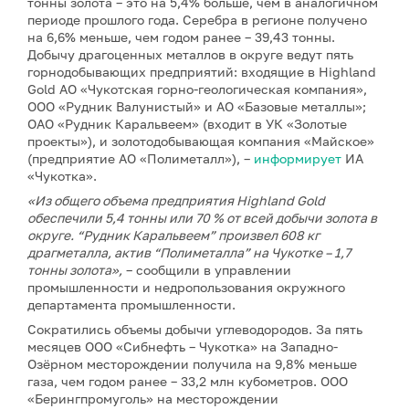
тонны золота – это на 5,4% больше, чем в аналогичном
периоде прошлого года. Серебра в регионе получено
на 6,6% меньше, чем годом ранее – 39,43 тонны.
Добычу драгоценных металлов в округе ведут пять
горнодобывающих предприятий: входящие в Highland
Gold АО «Чукотская горно-геологическая компания»,
ООО «Рудник Валунистый» и АО «Базовые металлы»;
ОАО «Рудник Каральвеем» (входит в УК «Золотые
проекты»), и золотодобывающая компания «Майское»
(предприятие АО «Полиметалл»), –
информирует
ИА
«Чукотка».
«Из общего объема предприятия Highland Gold
обеспечили 5,4 тонны или 70 % от всей добычи золота в
округе. “Рудник Каральвеем” произвел 608 кг
драгметалла, актив “Полиметалла” на Чукотке – 1,7
тонны золота»,
– сообщили в управлении
промышленности и недропользования окружного
департамента промышленности.
Сократились объемы добычи углеводородов. За пять
месяцев ООО «Сибнефть – Чукотка» на Западно-
Озёрном месторождении получила на 9,8% меньше
газа, чем годом ранее – 33,2 млн кубометров. ООО
«Берингпромуголь» на месторождении