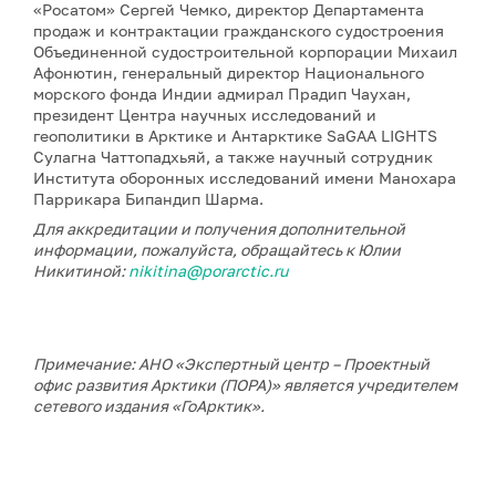
«Росатом» Сергей Чемко, директор Департамента
продаж и контрактации гражданского судостроения
Объединенной судостроительной корпорации Михаил
Афонютин, генеральный директор Национального
морского фонда Индии адмирал Прадип Чаухан,
президент Центра научных исследований и
геополитики в Арктике и Антарктике SaGAA LIGHTS
Сулагна Чаттопадхьяй, а также научный сотрудник
Института оборонных исследований имени Манохара
Паррикара Бипандип Шарма.
Для аккредитации и получения дополнительной
информации, пожалуйста, обращайтесь к Юлии
Никитиной:
nikitina@porarctic.ru
Примечание: АНО «Экспертный центр – Проектный
офис развития Арктики (ПОРА)» является учредителем
сетевого издания «ГоАрктик».