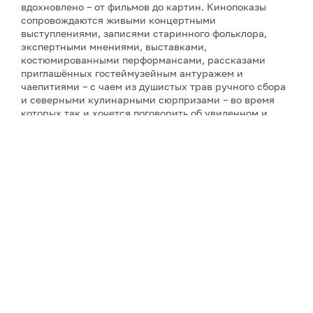
вдохновлено – от фильмов до картин. Кинопоказы
сопровождаются живыми концертными
выступлениями, записями старинного фольклора,
экспертными мнениями, выставками,
костюмированными перформансами, рассказами
приглашённых гостеймузейным антуражем и
чаепитиями – с чаем из душистых трав ручного сбора
и северными кулинарными сюрпризами – во время
которых так и хочется поговорить об увиденном и
услышанном. Инициатор фестиваля и его событий и
автор фильмов о Русском Севере – режиссёр-
документалист Ольга Лаптева, снявшая более
двадцати кинолент о культурном наследии и людях
России (все фильмы фестиваля созданы компанией
«PR-Завод "Лаптева и партнеры"», которая состоит из
самого режиссёра, – при поддержке различных
организаций). А завершит фестиваль совершенно
необычное действо – спектакль по произведениям
северного сказочника С. Писахова «Морожены
сказки» в исполнении театра «Логос» с режиссурой
Натальи Яськовой.
Фестиваль Русского Севера
3-я встреча – 26 августа, среда: «Наша песня живет и