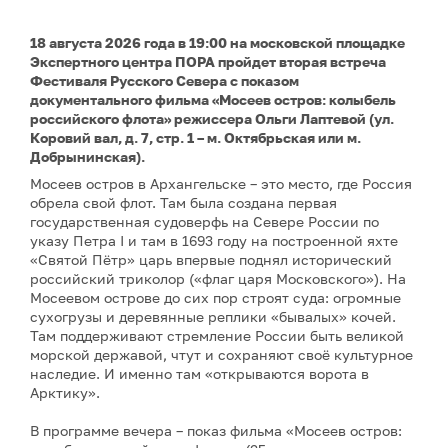
18 августа 2026 года в 19:00 на московской площадке
Экспертного центра ПОРА пройдет вторая встреча
Фестиваля Русского Севера с показом
документального фильма «Мосеев остров: колыбель
российского флота» режиссера Ольги Лаптевой (ул.
Коровий вал, д. 7, стр. 1 – м. Октябрьская или м.
Добрынинская).
Мосеев остров в Архангельске – это место, где Россия
обрела свой флот. Там была создана первая
государственная судоверфь на Севере России по
указу Петра I и там в 1693 году на построенной яхте
«Святой Пётр» царь впервые поднял исторический
российский триколор («флаг царя Московского»). На
Мосеевом острове до сих пор строят суда: огромные
сухогрузы и деревянные реплики «бывалых» кочей.
Там поддерживают стремление России быть великой
морской державой, чтут и сохраняют своё культурное
наследие. И именно там «открываются ворота в
Арктику».
В программе вечера – показ фильма «Мосеев остров: