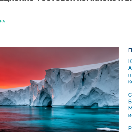
РА
П
К
А
п
к
С
Б
М
и
Р