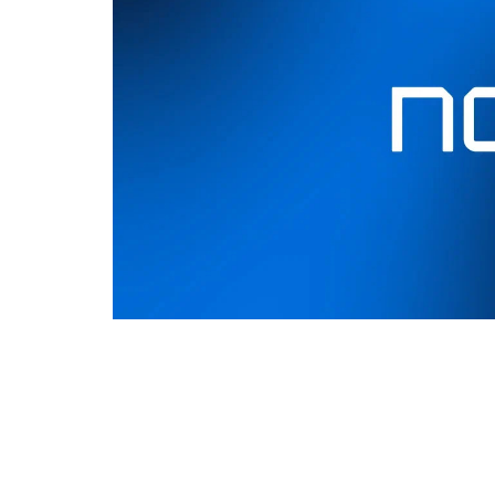
Проектный офис развития Арктики (ПОРА)
сессии «Архангельская область в новой г
расширения российско-индийского сотрудн
IV форума «Арктика – Регионы» в Архангел
Мероприятие станет одной из ключевых 