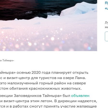
п
«
Л
м
ки Таймыра»
ймыра» осенью 2020 года планирует открыть
и визит-центр для туристов на озере Лама.
- это малоизученный горный район на севере
естом обитания краснокнижных животных.
рекции Заповедников Таймыра» был
объявлен
и визит-центра этим летом. В дирекции надеются,
ся и в работах смогут принять участие желающие