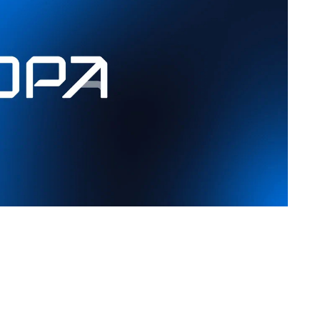
 выступит партнером экспертно-аналитической
еоэкономике Евразии: возможности для
ичества», которая пройдет 14 августа в рамках
ьске.
международных площадок форума, посвященных