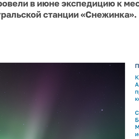
овели в июне экспедицию к ме
уральской станции «Снежинка».
П
К
А
п
к
С
Б
М
и