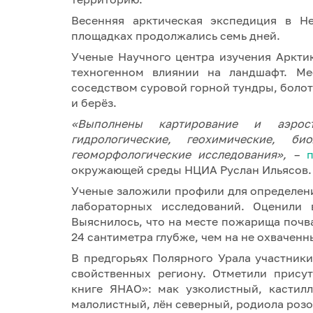
Весенняя арктическая экспедиция в Н
площадках продолжались семь дней.
Ученые Научного центра изучения Аркт
техногенном влиянии на ландшафт. Ме
соседством суровой горной тундры, болот
и берёз.
«Выполнены картирование и аэрос
гидрологические, геохимические, би
геоморфологические исследования»,
–
окружающей среды НЦИА Руслан Ильясов.
Ученые заложили профили для определени
лабораторных исследований. Оценили 
Выяснилось, что на месте пожарища почва
24 сантиметра глубже, чем на не охваченн
В предгорьях Полярного Урала участники
свойственных региону. Отметили прису
книге ЯНАО»: мак узколистный, кастилл
малолистный, лён северный, родиола розо