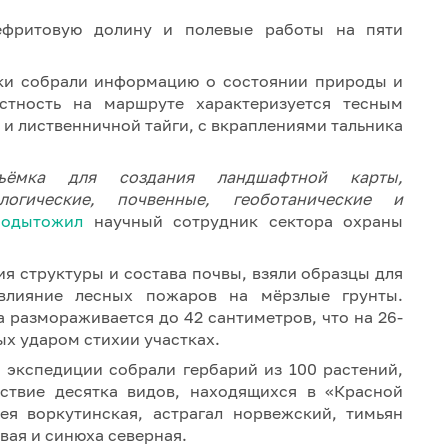
ефритовую долину и полевые работы на пяти
ики собрали информацию о состоянии природы и
стность на маршруте характеризуется тесным
 и лиственничной тайги, с вкраплениями тальника
ъёмка для создания ландшафтной карты,
ологические, почвенные, геоботанические и
подытожил
научный сотрудник сектора охраны
я структуры и состава почвы, взяли образцы для
влияние лесных пожаров на мёрзлые грунты.
 размораживается до 42 сантиметров, что на 26-
ых ударом стихии участках.
 экспедиции собрали гербарий из 100 растений,
тствие десятка видов, находящихся в «Красной
ея воркутинская, астрагал норвежский, тимьян
вая и синюха северная.