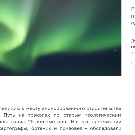
Р
п
«
Л
м
педицию к месту анонсированного строительства
. Путь на трэколах по старым геологическим
ны занял 25 километров. На его протяжении
картографы, ботаник и почвовед – обследовали