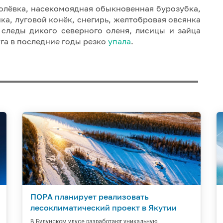
полёвка, насекомоядная обыкновенная бурозубка,
ка, луговой конёк, снегирь, желтобровая овсянка
 следы дикого северного оленя, лисицы и зайца
уга в последние годы резко
упала
.
ПОРА планирует реализовать
лесоклиматический проект в Якутии
В Булунском улусе разработают уникальную