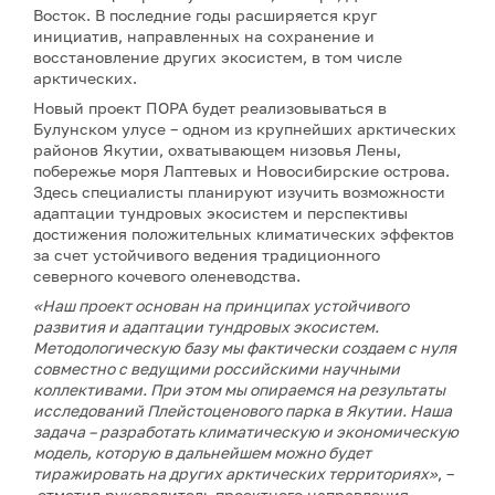
Восток. В последние годы расширяется круг
инициатив, направленных на сохранение и
восстановление других экосистем, в том числе
арктических.
Новый проект ПОРА будет реализовываться в
Булунском улусе – одном из крупнейших арктических
районов Якутии, охватывающем низовья Лены,
побережье моря Лаптевых и Новосибирские острова.
Здесь специалисты планируют изучить возможности
адаптации тундровых экосистем и перспективы
достижения положительных климатических эффектов
за счет устойчивого ведения традиционного
северного кочевого оленеводства.
«Наш проект основан на принципах устойчивого
развития и адаптации тундровых экосистем.
Методологическую базу мы фактически создаем с нуля
совместно с ведущими российскими научными
коллективами. При этом мы опираемся на результаты
исследований Плейстоценового парка в Якутии. Наша
задача – разработать климатическую и экономическую
модель, которую в дальнейшем можно будет
тиражировать на других арктических территориях»
, –
отметил руководитель проектного направления