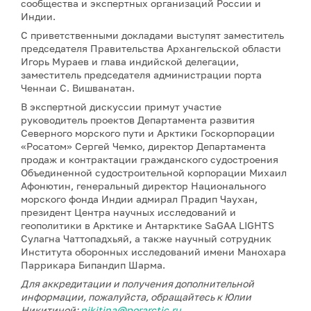
сообщества и экспертных организаций России и
Индии.
С приветственными докладами выступят заместитель
председателя Правительства Архангельской области
Игорь Мураев и глава индийской делегации,
заместитель председателя администрации порта
Ченнаи С. Вишванатан.
В экспертной дискуссии примут участие
руководитель проектов Департамента развития
Северного морского пути и Арктики Госкорпорации
«Росатом» Сергей Чемко, директор Департамента
продаж и контрактации гражданского судостроения
Объединенной судостроительной корпорации Михаил
Афонютин, генеральный директор Национального
морского фонда Индии адмирал Прадип Чаухан,
президент Центра научных исследований и
геополитики в Арктике и Антарктике SaGAA LIGHTS
Сулагна Чаттопадхьяй, а также научный сотрудник
Института оборонных исследований имени Манохара
Паррикара Бипандип Шарма.
Для аккредитации и получения дополнительной
информации, пожалуйста, обращайтесь к Юлии
Никитиной:
nikitina@porarctic.ru