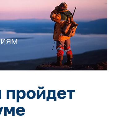
 пройдет
уме