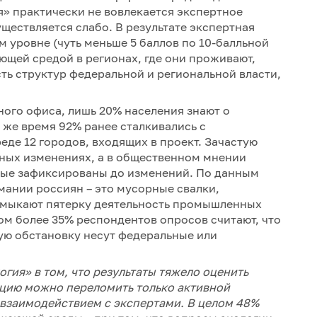
» практически не вовлекается экспертное
ществляется слабо. В результате экспертная
 уровне (чуть меньше 5 баллов по 10-балльной
ющей средой в регионах, где они проживают,
ть структур федеральной и региональной власти,
ного офиса, лишь 20% населения знают о
 же время 92% ранее сталкивались с
де 12 городов, входящих в проект. Зачастую
ных изменениях, а в общественном мнении
рые зафиксированы до изменений. По данным
ании россиян – это мусорные свалки,
амыкают пятерку деятельность промышленных
ом более 35% респондентов опросов считают, что
ую обстановку несут федеральные или
гия» в том, что результаты тяжело оценить
ацию можно переломить только активной
взаимодействием с экспертами. В целом 48%