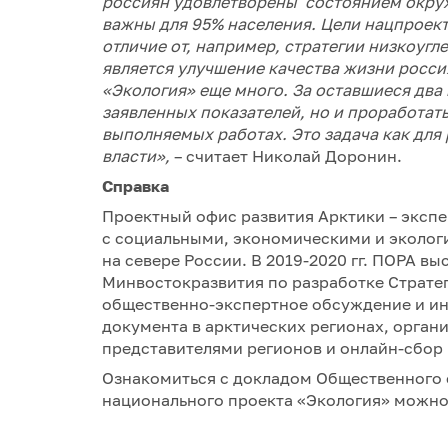
россиян удовлетворены состоянием окруж
важны для 95% населения. Цели нацпроек
отличие от, например, стратегии низкоуг
является улучшение качества жизни россия
«Экология» еще много. За оставшиеся два
заявленных показателей, но и проработа
выполняемых работах. Это задача как для 
власти»,
– считает Николай Доронин.
Справка
Проектный офис развития Арктики – экспе
с социальными, экономическими и эколог
на севере России. В 2019-2020 гг. ПОРА 
Минвостокразвития по разработке Стратег
общественно-экспертное обсуждение и и
документа в арктических регионах, органи
представителями регионов и онлайн-сбор
Ознакомиться с докладом Общественного 
национального проекта «Экология» можн