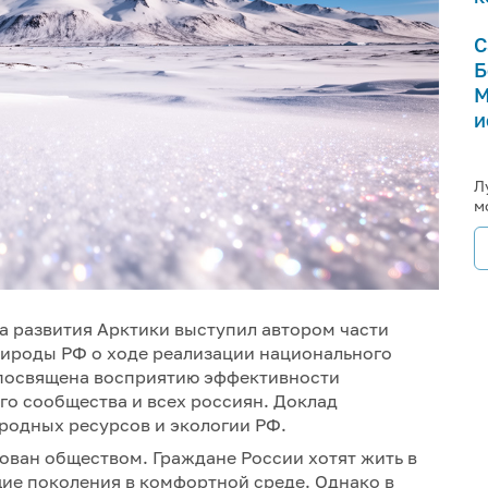
С
Б
М
и
Л
м
а развития Арктики выступил автором части
ироды РФ о ходе реализации национального
на посвящена восприятию эффективности
го сообщества и всех россиян. Доклад
родных ресурсов и экологии РФ.
ован обществом. Граждане России хотят жить в
ие поколения в комфортной среде. Однако в