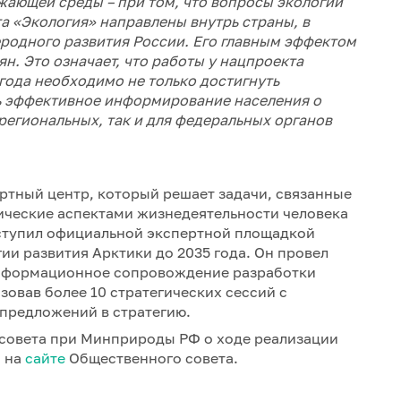
ающей среды – при том, что вопросы экологии
та «Экология»
направлены внутрь страны, в
леродного развития России. Его главным эффектом
н. Это означает, что работы у нацпроекта
 года необходимо не только достигнуть
ть эффективное информирование населения о
региональных, так и для федеральных органов
ртный центр, который решает задачи, связанные
ические аспектами жизнедеятельности человека
выступил официальной экспертной площадкой
ии развития Арктики до 2035 года. Он провел
нформационное сопровождение разработки
зовав более 10 стратегических сессий с
 предложений в стратегию.
совета при Минприроды РФ о ходе реализации
о на
сайте
Общественного совета.