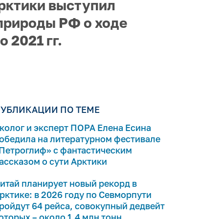
рктики выступил
природы РФ о ходе
 2021 гг.
УБЛИКАЦИИ ПО ТЕМЕ
колог и эксперт ПОРА Елена Есина
обедила на литературном фестивале
Петроглиф» с фантастическим
ассказом о сути Арктики
итай планирует новый рекорд в
рктике: в 2026 году по Севморпути
ройдут 64 рейса, совокупный дедвейт
оторых – около 1,4 млн тонн