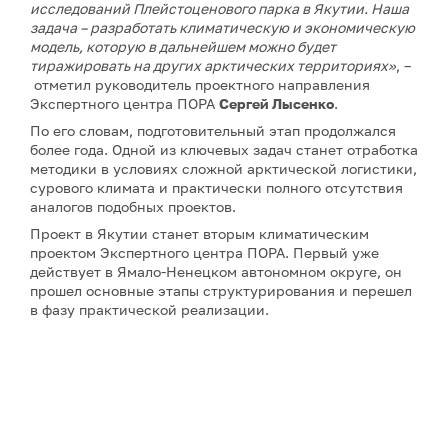
исследований Плейстоценового парка в Якутии. Наша
задача – разработать климатическую и экономическую
модель, которую в дальнейшем можно будет
тиражировать на других арктических территориях»
, –
отметил руководитель проектного направления
Экспертного центра ПОРА
Сергей Лысенко
.
По его словам, подготовительный этап продолжался
более года. Одной из ключевых задач станет отработка
методики в условиях сложной арктической логистики,
сурового климата и практически полного отсутствия
аналогов подобных проектов.
Проект в Якутии станет вторым климатическим
проектом Экспертного центра ПОРА. Первый уже
действует в Ямало-Ненецком автономном округе, он
прошел основные этапы структурирования и перешел
в фазу практической реализации.
Примечание: АНО «Экспертный центр – Проектный
офис развития Арктики (ПОРА)» является учредителем
сетевого издания «ГоАрктик».