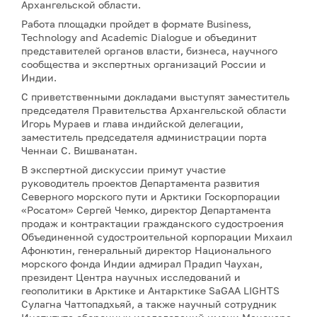
Архангельской области.
Работа площадки пройдет в формате Business,
Technology and Academic Dialogue и объединит
представителей органов власти, бизнеса, научного
сообщества и экспертных организаций России и
Индии.
С приветственными докладами выступят заместитель
председателя Правительства Архангельской области
Игорь Мураев и глава индийской делегации,
заместитель председателя администрации порта
Ченнаи С. Вишванатан.
В экспертной дискуссии примут участие
руководитель проектов Департамента развития
Северного морского пути и Арктики Госкорпорации
«Росатом» Сергей Чемко, директор Департамента
продаж и контрактации гражданского судостроения
Объединенной судостроительной корпорации Михаил
Афонютин, генеральный директор Национального
морского фонда Индии адмирал Прадип Чаухан,
президент Центра научных исследований и
геополитики в Арктике и Антарктике SaGAA LIGHTS
Сулагна Чаттопадхьяй, а также научный сотрудник