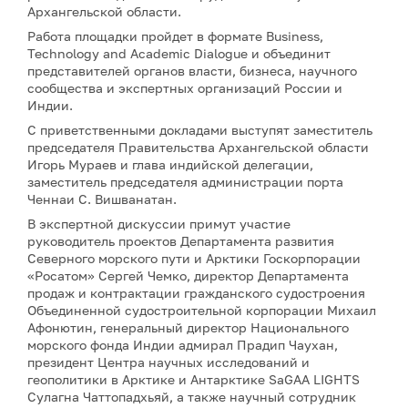
Архангельской области.
Работа площадки пройдет в формате Business,
Technology and Academic Dialogue и объединит
представителей органов власти, бизнеса, научного
сообщества и экспертных организаций России и
Индии.
С приветственными докладами выступят заместитель
председателя Правительства Архангельской области
Игорь Мураев и глава индийской делегации,
заместитель председателя администрации порта
Ченнаи С. Вишванатан.
В экспертной дискуссии примут участие
руководитель проектов Департамента развития
Северного морского пути и Арктики Госкорпорации
«Росатом» Сергей Чемко, директор Департамента
продаж и контрактации гражданского судостроения
Объединенной судостроительной корпорации Михаил
Афонютин, генеральный директор Национального
морского фонда Индии адмирал Прадип Чаухан,
президент Центра научных исследований и
геополитики в Арктике и Антарктике SaGAA LIGHTS
Сулагна Чаттопадхьяй, а также научный сотрудник