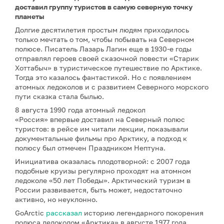
доставил группу туристов в самую северную точку
планеты
Долгие десятилетия простым людям приходилось
только мечтать о том, чтобы побывать на Северном
полюсе. Писатель Лазарь Лагин еще в 1930-е годы
отправлял героев своей сказочной повести «Старик
Хоттабыч» в туристическое путешествие по Арктике.
Тогда это казалось фантастикой. Но с появлением
атомных ледоколов и с развитием Северного морского
пути сказка стала былью.
8 августа 1990 года атомный ледокол
«Россия» впервые доставил на Северный полюс
туристов: в рейсе им читали лекции, показывали
документальные фильмы про Арктику, а подход к
полюсу был отмечен Праздником Нептуна.
Инициатива оказалась плодотворной: с 2007 года
подобные круизы регулярно проходят на атомном
ледоколе «50 лет Победы». Арктический туризм в
России развивается, быть может, недостаточно
активно, но неуклонно.
GoArctic
рассказал
историю легендарного покорения
полюса ледоколом «Арктика» в августе 1977 года.