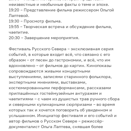
неизвестные и необычные факты о теме и эпохе.
19:20 – Представление фильма режиссером Ольгой
Лаптевой.
19:30 – Просмотр фильма.
19:55 – Творческая встреча и обсуждение фильма,
чаепитие.
20:30 – Завершение мероприятия.
Фестиваль Русского Севера – эксклюзивная серия
событий, в которые входит всё, что связано с его
образом – от песен до гастрономии, и всё, что им
вдохновлено – от фильмов до картин. Кинопоказы
сопровождаются живыми концертными
выступлениями, записями старинного фольклора,
экспертными мнениями, выставками,
костюмированными перформансами, рассказами
приглашённых гостеймузейным антуражем и
чаепитиями – с чаем из душистых трав ручного сбора
и северными кулинарными сюрпризами – во время
которых так и хочется поговорить об увиденном и
услышанном. Инициатор фестиваля и его событий и
автор фильмов о Русском Севере – режиссёр-
документалист Ольга Лаптева, снявшая более