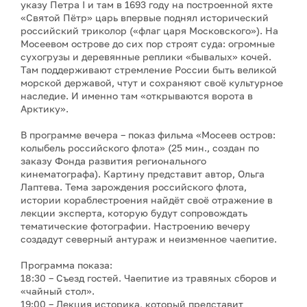
указу Петра I и там в 1693 году на построенной яхте
«Святой Пётр» царь впервые поднял исторический
российский триколор («флаг царя Московского»). На
Мосеевом острове до сих пор строят суда: огромные
сухогрузы и деревянные реплики «бывалых» кочей.
Там поддерживают стремление России быть великой
морской державой, чтут и сохраняют своё культурное
наследие. И именно там «открываются ворота в
Арктику».
В программе вечера – показ фильма «Мосеев остров:
колыбель российского флота» (25 мин., создан по
заказу Фонда развития регионального
кинематографа). Картину представит автор, Ольга
Лаптева. Тема зарождения российского флота,
истории кораблестроения найдёт своё отражение в
лекции эксперта, которую будут сопровождать
тематические фотографии. Настроению вечеру
создадут северный антураж и неизменное чаепитие.
Программа показа:
18:30 – Съезд гостей. Чаепитие из травяных сборов и
«чайный стол».
19:00 – Лекция историка, который представит