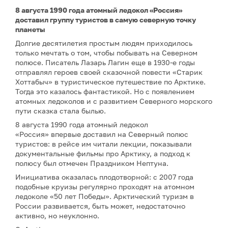
8 августа 1990 года атомный ледокол «Россия»
доставил группу туристов в самую северную точку
планеты
Долгие десятилетия простым людям приходилось
только мечтать о том, чтобы побывать на Северном
полюсе. Писатель Лазарь Лагин еще в 1930-е годы
отправлял героев своей сказочной повести «Старик
Хоттабыч» в туристическое путешествие по Арктике.
Тогда это казалось фантастикой. Но с появлением
атомных ледоколов и с развитием Северного морского
пути сказка стала былью.
8 августа 1990 года атомный ледокол
«Россия» впервые доставил на Северный полюс
туристов: в рейсе им читали лекции, показывали
документальные фильмы про Арктику, а подход к
полюсу был отмечен Праздником Нептуна.
Инициатива оказалась плодотворной: с 2007 года
подобные круизы регулярно проходят на атомном
ледоколе «50 лет Победы». Арктический туризм в
России развивается, быть может, недостаточно
активно, но неуклонно.