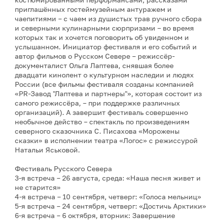
приглашённых гостеймузейным антуражем и
чаепитиями – с чаем из душистых трав ручного сбора
и северными кулинарными сюрпризами – во время
которых так и хочется поговорить об увиденном и
услышанном. Инициатор фестиваля и его событий и
автор фильмов о Русском Севере – режиссёр-
документалист Ольга Лаптева, снявшая более
двадцати кинолент о культурном наследии и людях
России (все фильмы фестиваля созданы компанией
«PR-Завод "Лаптева и партнеры"», которая состоит из
самого режиссёра, – при поддержке различных
организаций). А завершит фестиваль совершенно
необычное действо – спектакль по произведениям
северного сказочника С. Писахова «Морожены
сказки» в исполнении театра «Логос» с режиссурой
Натальи Яськовой.
Фестиваль Русского Севера
3-я встреча – 26 августа, среда: «Наша песня живет и
не старится»
4-я встреча – 10 сентября, четверг: «Голоса мельниц»
5-я встреча – 24 сентября, четверг: «Достичь Арктики»
6-я встреча – 6 октября, вторник: Завершение