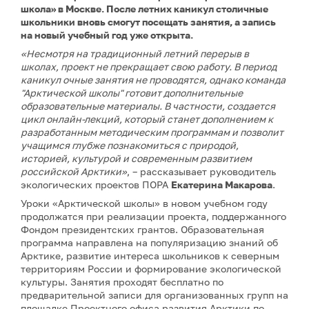
школа» в Москве. После летних каникул столичные
школьники вновь смогут посещать занятия, а запись
на новый учебный год уже открыта.
«Несмотря на традиционный летний перерыв в
школах, проект не прекращает свою работу. В период
каникул очные занятия не проводятся, однако команда
"Арктической школы" готовит дополнительные
образовательные материалы. В частности, создается
цикл онлайн-лекций, который станет дополнением к
разработанным методическим программам и позволит
учащимся глубже познакомиться с природой,
историей, культурой и современным развитием
российской Арктики»
, – рассказывает руководитель
экологических проектов ПОРА
Екатерина Макарова
.
Уроки «Арктической школы» в новом учебном году
продолжатся при реализации проекта, поддержанного
Фондом президентских грантов. Образовательная
программа направлена на популяризацию знаний об
Арктике, развитие интереса школьников к северным
территориям России и формирование экологической
культуры. Занятия проходят бесплатно по
предварительной записи для организованных групп на
площадке Проектного офиса развития Арктики по