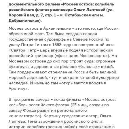
документального фильма «Мосеев остров: колыбель
российского флота» режиссера Ольги Лаптевой (ул.
Коровий вал, д. 7, стр. 1 – м. Октябрьская или м.
Добрынинская).
Мосеев остров в Архангельске – это место, где Россия
обрела свой флот. Там была создана первая
государственная судоверфь на Севере России по
указу Петра I и там в 1693 году на построенной яхте
«Святой Пётр» царь впервые поднял исторический
российский триколор («флаг царя Московского»). На
Мосеевом острове до сих пор строят суда: огромные
сухогрузы и деревянные реплики «бывалых» кочей.
Там поддерживают стремление России быть великой
морской державой, чтут и сохраняют своё культурное
наследие. И именно там «открываются ворота в
Арктику».
В программе вечера – показ фильма «Мосеев остров:
колыбель российского флота» (25 мин., создан по
заказу Фонда развития регионального
кинематографа). Картину представит автор, Ольга
Лаптева. Тема зарождения российского флота,
истории кораблестроения найдёт своё отражение в